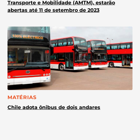
Transporte e Mobilidade (AMTM), estarão
abertas até 11 de setembro de 2023
CATEGORIA:
MATÉRIAS
Chile adota ônibus de dois andares