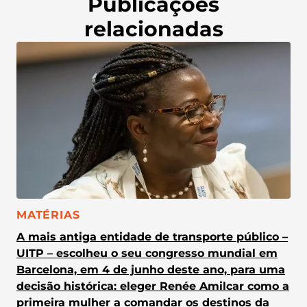
Publicações
relacionadas
CATEGORIA:
MATÉRIAS
A mais antiga entidade de transporte público –
UITP – escolheu o seu congresso mundial em
Barcelona, em 4 de junho deste ano, para uma
decisão histórica: eleger Renée Amilcar como a
primeira mulher a comandar os destinos da