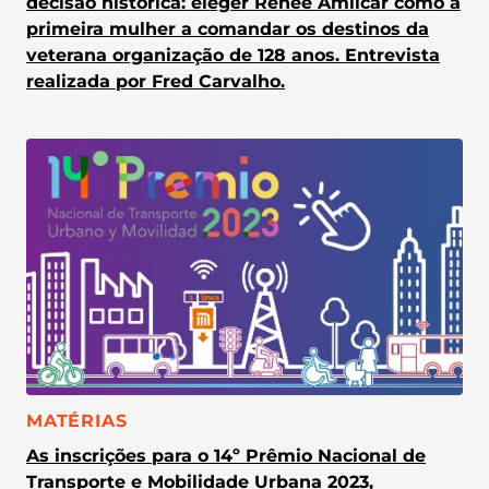
decisão histórica: eleger Renée Amilcar como a
primeira mulher a comandar os destinos da
veterana organização de 128 anos. Entrevista
realizada por Fred Carvalho.
CATEGORIA:
MATÉRIAS
As inscrições para o 14º Prêmio Nacional de
Transporte e Mobilidade Urbana 2023,