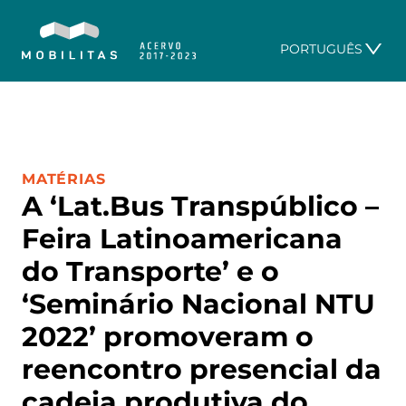
PORTUGUÊS
CATEGORIA:
MATÉRIAS
A ‘Lat.Bus Transpúblico –
Feira Latinoamericana
do Transporte’ e o
‘Seminário Nacional NTU
2022’ promoveram o
reencontro presencial da
cadeia produtiva do