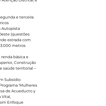
tenção Distrital; e
egunda e terceira
ricos
a Autopista
 Oeste (questões
rande estrada com
253.000 metros
 renda básica e
uperior, Construção
 saúde territorial –
am Subsídio
 Programa ‘Mulheres
esa de Acueducto y
Vital,
 com Enfoque