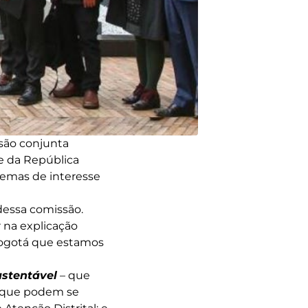
são conjunta
e da República
temas de interesse
 dessa comissão.
 na explicação
 Bogotá que estamos
ustentável
– que
s que podem se