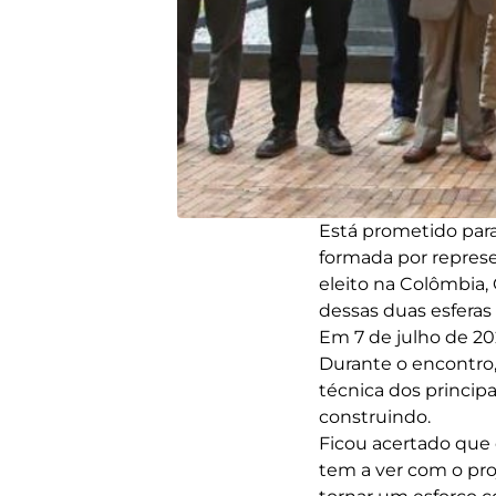
Está prometido par
formada por repres
eleito na Colômbia,
dessas duas esferas
Em 7 de julho de 202
Durante o encontro,
técnica dos princip
construindo.
Ficou acertado que 
tem a ver com o pro