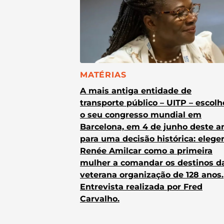
CATEGORIA:
MATÉRIAS
A mais antiga entidade de
transporte público – UITP – escol
o seu congresso mundial em
Barcelona, em 4 de junho deste a
para uma decisão histórica: elege
Renée Amilcar como a primeira
mulher a comandar os destinos d
veterana organização de 128 anos.
Entrevista realizada por Fred
Carvalho.