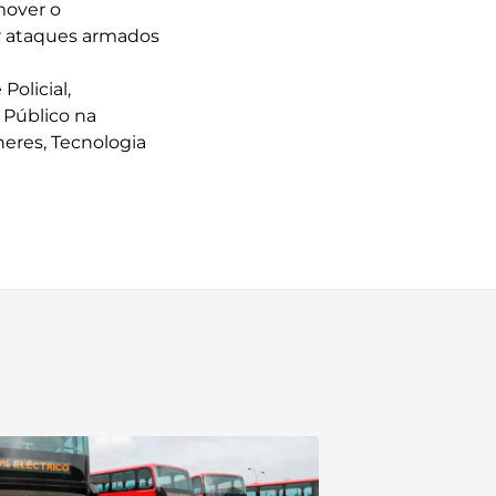
mover o
or ataques armados
Policial,
o Público na
eres, Tecnologia