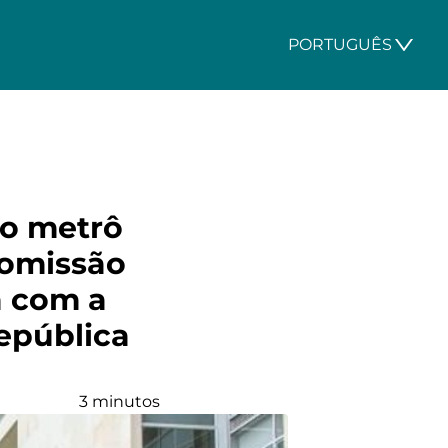
PORTUGUÊS
do metrô
comissão
á com a
epública
3 minutos