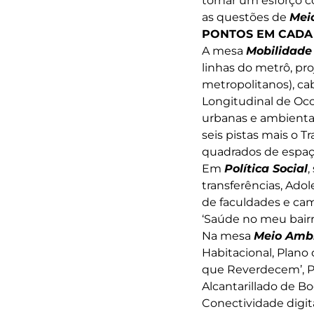
tornar um esforço c
as questões de
Mei
PONTOS EM CADA
A mesa
Mobilidade
linhas do metrô, pr
metropolitanos), cab
Longitudinal de Occ
urbanas e ambientai
seis pistas mais o 
quadrados de espaço
Em
Política Social
,
transferências, Ado
de faculdades e camp
‘Saúde no meu bairr
Na mesa
Meio Ambi
Habitacional, Plano
que Reverdecem’, P
Alcantarillado de B
Conectividade digi