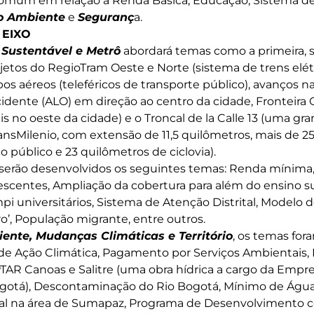
omum em relação à Renda Básica, Educação, Sistema de A
o Ambiente
e
Seguranç
a.
 EIXO
 Sustentável e Metrô
abordará temas como a primeira, s
ojetos do RegioTram Oeste e Norte (sistema de trens elét
os aéreos (teleféricos de transporte público), avanços n
idente (ALO) em direção ao centro da cidade, Fronteira
s no oeste da cidade) e o Troncal de la Calle 13 (uma g
TransMilenio, com extensão de 11,5 quilômetros, mais de 
 público e 23 quilômetros de ciclovia).
 serão desenvolvidos os seguintes temas: Renda mínima,
lescentes, Ampliação da cobertura para além do ensino s
i universitários, Sistema de Atenção Distrital, Modelo de
o’, População migrante, entre outros.
ente, Mudanças Climáticas e Território
, os temas for
 de Ação Climática, Pagamento por Serviços Ambientais,
TAR Canoas e Salitre (uma obra hídrica a cargo da Empr
ogotá), Descontaminação do Rio Bogotá, Mínimo de Água 
tal na área de Sumapaz, Programa de Desenvolvimento