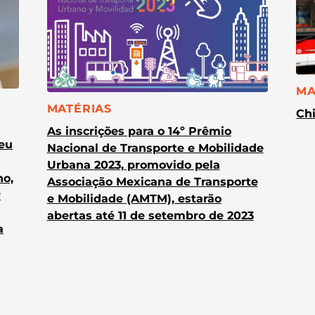
CA
MA
CATEGORIA:
MATÉRIAS
Chi
As inscrições para o 14º Prêmio
heu
Nacional de Transporte e Mobilidade
Urbana 2023, promovido pela
no,
Associação Mexicana de Transporte
r
e Mobilidade (AMTM), estarão
abertas até 11 de setembro de 2023
a