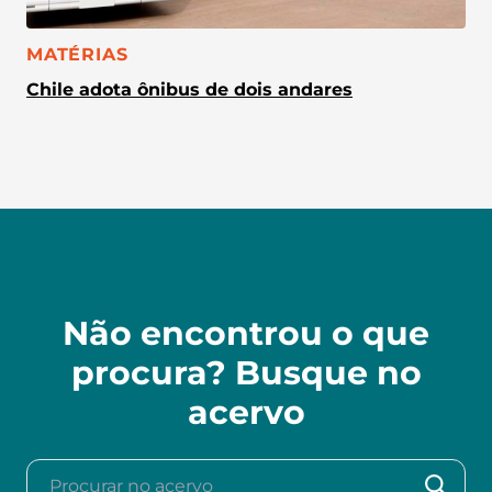
CATEGORIA:
MATÉRIAS
Chile adota ônibus de dois andares
Não encontrou o que
procura? Busque no
acervo
Procurar no acervo