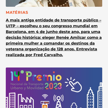
CATEGORIA:
MATÉRIAS
A mais antiga entidade de transporte público –
UITP – escolheu o seu congresso mundial em
Barcelona, em 4 de junho deste ano, para uma
decisão histórica: eleger Renée Amilcar como a
primeira mulher a comandar os destinos da
veterana organização de 128 anos. Entrevista
realizada por Fred Carvalho.