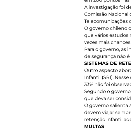
em 200 pontos nas p
A investigação foi 
Comissão Nacional d
Telecomunicações do
O governo chileno 
que vários estudos
vezes mais chances
Para o governo, as 
de segurança não é 
SISTEMAS DE RET
Outro aspecto abor
Infantil (SRI). Nes
33% não foi observad
Segundo o governo c
que deva ser consid
O governo salienta
devem viajar sempre
retenção infantil a
MULTAS