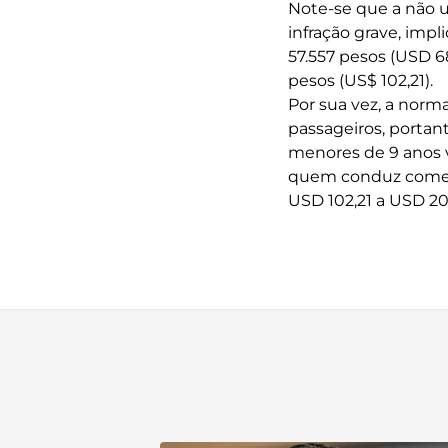
Note-se que a não u
infração grave, impl
57.557 pesos (USD 6
pesos (US$ 102,21).
Por sua vez, a norm
passageiros, portan
menores de 9 anos v
quem conduz comete
USD 102,21 a USD 204