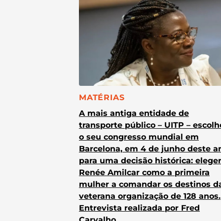
CATEGORIA:
MATÉRIAS
A mais antiga entidade de
transporte público – UITP – escol
o seu congresso mundial em
Barcelona, em 4 de junho deste a
para uma decisão histórica: elege
Renée Amilcar como a primeira
mulher a comandar os destinos d
veterana organização de 128 anos.
Entrevista realizada por Fred
Carvalho.