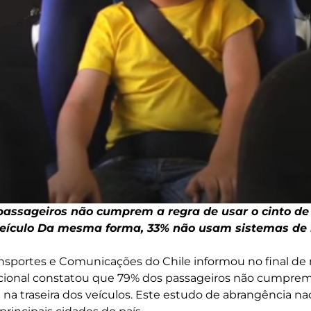
 passageiros não cumprem a regra de usar o cinto d
 veículo Da mesma forma, 33% não usam sistemas de
ansportes e Comunicações do Chile informou no final de
ional constatou que 79% dos passageiros não cumprem 
na traseira dos veículos. Este estudo de abrangência naci