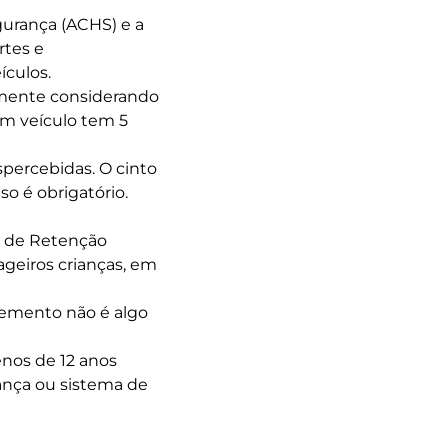
gurança (ACHS) e a
rtes e
ículos.
lmente considerando
um veículo tem 5
percebidas. O cinto
o é obrigatório.
s de Retenção
ageiros crianças, em
lemento não é algo
nos de 12 anos
rança ou sistema de