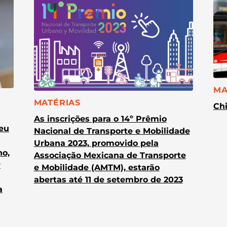
CA
MA
CATEGORIA:
MATÉRIAS
Chi
As inscrições para o 14º Prêmio
heu
Nacional de Transporte e Mobilidade
Urbana 2023, promovido pela
no,
Associação Mexicana de Transporte
r
e Mobilidade (AMTM), estarão
abertas até 11 de setembro de 2023
a