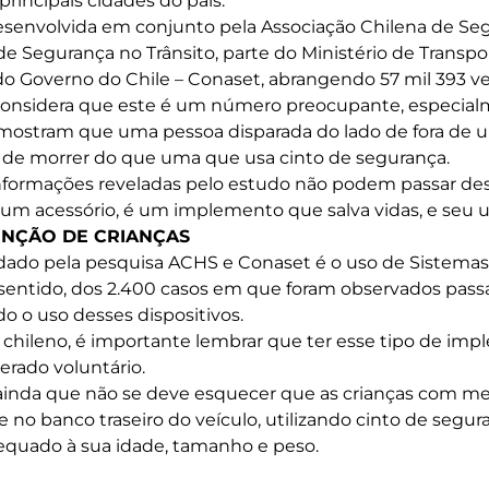
rincipais cidades do país.
desenvolvida em conjunto pela Associação Chilena de Se
e Segurança no Trânsito, parte do Ministério de Transpo
 Governo do Chile – Conaset, abrangendo 57 mil 393 ve
considera que este é um número preocupante, especia
 mostram que uma pessoa disparada do lado de fora de 
 de morrer do que uma que usa cinto de segurança.
informações reveladas pelo estudo não podem passar des
um acessório, é um implemento que salva vidas, e seu us
ENÇÃO DE CRIANÇAS
dado pela pesquisa ACHS e Conaset é o uso de Sistema
se sentido, dos 2.400 casos em que foram observados pass
o o uso desses dispositivos.
hileno, é importante lembrar que ter esse tipo de imp
erado voluntário.
 ainda que não se deve esquecer que as crianças com me
 no banco traseiro do veículo, utilizando cinto de segu
dequado à sua idade, tamanho e peso.