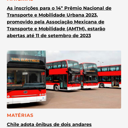
As inscrições para o 14º Prêmio Nacional de
Transporte e Mobilidade Urbana 2023,
promovido pela Associação Mexicana de
Transporte e Mobilidade (AMTM), estarão
abertas até 11 de setembro de 2023
CATEGORIA:
MATÉRIAS
Chile adota ônibus de dois andares