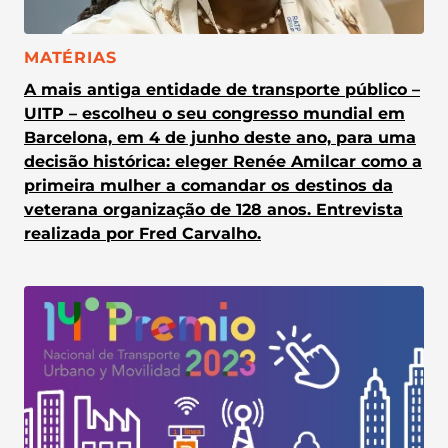
CATEGORIA:
MATÉRIAS
A mais antiga entidade de transporte público –
UITP – escolheu o seu congresso mundial em
Barcelona, em 4 de junho deste ano, para uma
decisão histórica: eleger Renée Amilcar como a
primeira mulher a comandar os destinos da
veterana organização de 128 anos. Entrevista
realizada por Fred Carvalho.