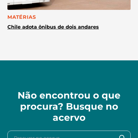
CATEGORIA:
MATÉRIAS
Chile adota ônibus de dois andares
Não encontrou o que
procura? Busque no
acervo
Procurar no acervo