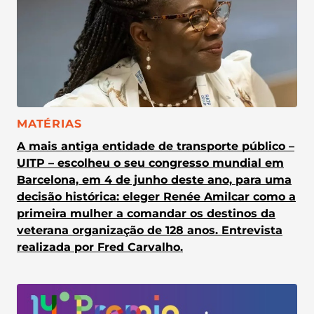
CATEGORIA:
MATÉRIAS
A mais antiga entidade de transporte público –
UITP – escolheu o seu congresso mundial em
Barcelona, em 4 de junho deste ano, para uma
decisão histórica: eleger Renée Amilcar como a
primeira mulher a comandar os destinos da
veterana organização de 128 anos. Entrevista
realizada por Fred Carvalho.