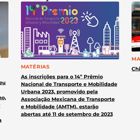
CA
MA
CATEGORIA:
MATÉRIAS
Chi
As inscrições para o 14º Prêmio
heu
Nacional de Transporte e Mobilidade
Urbana 2023, promovido pela
no,
Associação Mexicana de Transporte
r
e Mobilidade (AMTM), estarão
abertas até 11 de setembro de 2023
a