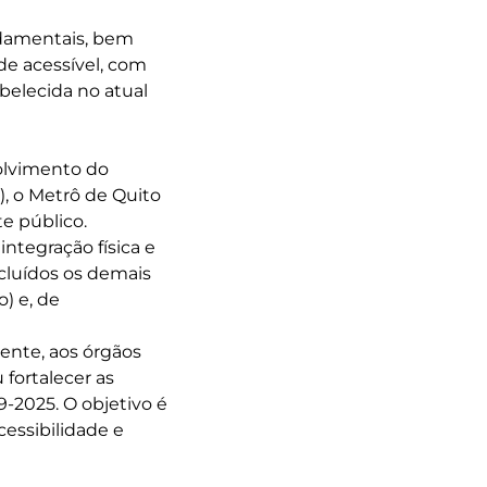
ndamentais, bem
e acessível, com
belecida no atual
volvimento do
, o Metrô de Quito
e público.
tegração física e
cluídos os demais
) e, de
ente, aos órgãos
fortalecer as
-2025. O objetivo é
cessibilidade e