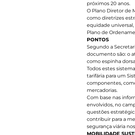
próximos 20 anos.
O Plano Diretor de 
como diretrizes es
equidade universal,
Plano de Ordenament
PONTOS
Segundo a Secretari
documento são: o at
como espinha dorsal
Todos estes sistem
tarifária para um S
componentes, como tr
mercadorias.
Com base nas inform
envolvidos, no camp
questões estratégic
contribuir para a m
segurança viária no
MOBILIDADE SUS