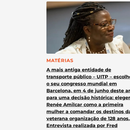
CATEGORIA:
MATÉRIAS
A mais antiga entidade de
transporte público – UITP – escol
o seu congresso mundial em
Barcelona, em 4 de junho deste a
para uma decisão histórica: elege
Renée Amilcar como a primeira
mulher a comandar os destinos d
veterana organização de 128 anos.
Entrevista realizada por Fred