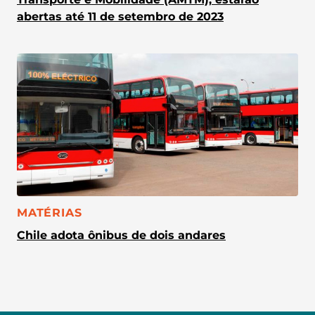
abertas até 11 de setembro de 2023
CATEGORIA:
MATÉRIAS
Chile adota ônibus de dois andares