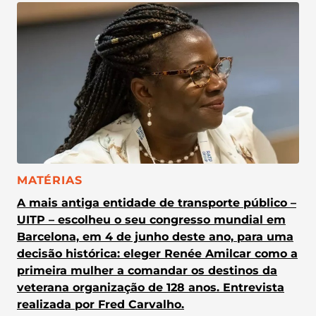
CATEGORIA:
MATÉRIAS
A mais antiga entidade de transporte público –
UITP – escolheu o seu congresso mundial em
Barcelona, em 4 de junho deste ano, para uma
decisão histórica: eleger Renée Amilcar como a
primeira mulher a comandar os destinos da
veterana organização de 128 anos. Entrevista
realizada por Fred Carvalho.