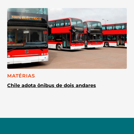
CATEGORIA:
MATÉRIAS
Chile adota ônibus de dois andares