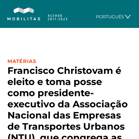
PORTUGUÊS
CATEGORIA:
MATÉRIAS
Francisco Christovam é
eleito e toma posse
como presidente-
executivo da Associação
Nacional das Empresas
de Transportes Urbanos
(NTU), que congrega as