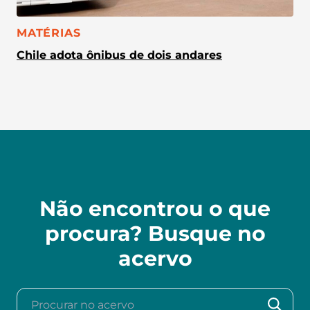
CATEGORIA:
MATÉRIAS
Chile adota ônibus de dois andares
Não encontrou o que
procura? Busque no
acervo
Procurar no acervo