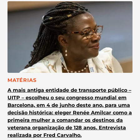
CATEGORIA:
MATÉRIAS
A mais antiga entidade de transporte público –
UITP – escolheu o seu congresso mundial em
Barcelona, em 4 de junho deste ano, para uma
decisão histórica: eleger Renée Amilcar como a
primeira mulher a comandar os destinos da
veterana organização de 128 anos. Entrevista
realizada por Fred Carvalho.