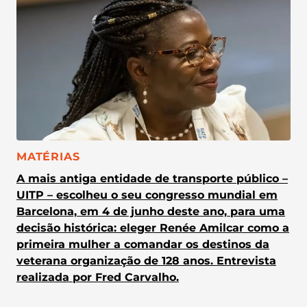
CATEGORIA:
MATÉRIAS
A mais antiga entidade de transporte público –
UITP – escolheu o seu congresso mundial em
Barcelona, em 4 de junho deste ano, para uma
decisão histórica: eleger Renée Amilcar como a
primeira mulher a comandar os destinos da
veterana organização de 128 anos. Entrevista
realizada por Fred Carvalho.