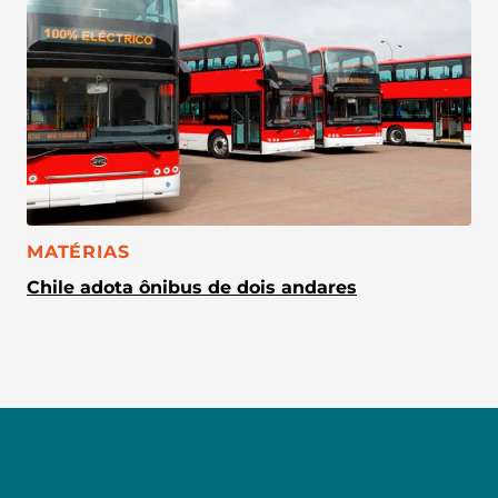
CATEGORIA:
MATÉRIAS
Chile adota ônibus de dois andares