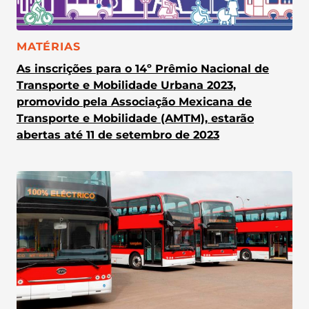
CATEGORIA:
MATÉRIAS
As inscrições para o 14º Prêmio Nacional de
Transporte e Mobilidade Urbana 2023,
promovido pela Associação Mexicana de
Transporte e Mobilidade (AMTM), estarão
abertas até 11 de setembro de 2023