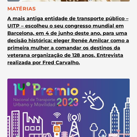
CATEGORIA:
MATÉRIAS
A mais antiga entidade de transporte público –
UITP – escolheu o seu congresso mundial em
Barcelona, em 4 de junho deste ano, para uma
decisão histórica: eleger Renée Amilcar como a
primeira mulher a comandar os destinos da
veterana organização de 128 anos. Entrevista
realizada por Fred Carvalho.