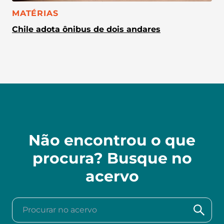
CATEGORIA:
MATÉRIAS
Chile adota ônibus de dois andares
Não encontrou o que
procura? Busque no
acervo
Procurar no acervo