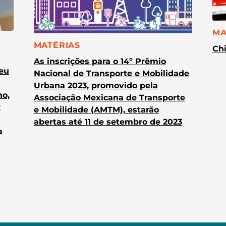
CA
MA
CATEGORIA:
MATÉRIAS
Chi
As inscrições para o 14º Prêmio
heu
Nacional de Transporte e Mobilidade
Urbana 2023, promovido pela
no,
Associação Mexicana de Transporte
r
e Mobilidade (AMTM), estarão
abertas até 11 de setembro de 2023
a