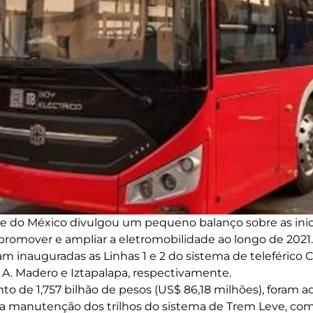
e do México divulgou um pequeno balanço sobre as inic
promover e ampliar a eletromobilidade ao longo de 2021.
am inauguradas as Linhas 1 e 2 do sistema de teleférico
A. Madero e Iztapalapa, respectivamente.
 de 1,757 bilhão de pesos (US$ 86,18 milhões), foram a
a a manutenção dos trilhos do sistema de Trem Leve, co