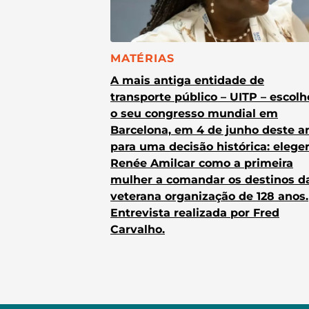
CATEGORIA:
MATÉRIAS
A mais antiga entidade de
transporte público – UITP – escol
o seu congresso mundial em
Barcelona, em 4 de junho deste a
para uma decisão histórica: elege
Renée Amilcar como a primeira
mulher a comandar os destinos d
veterana organização de 128 anos.
Entrevista realizada por Fred
Carvalho.