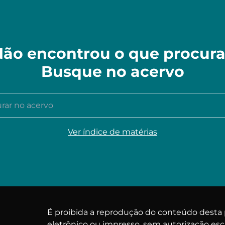
ão encontrou o que procur
Busque no acervo
r no acervo
Ver índice de matérias
É proibida a reprodução do conteúdo dest
eletrônico ou impresso, sem autorização esc