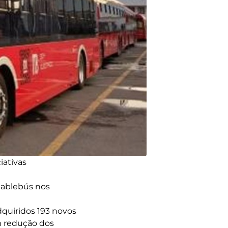
iativas
 Cablebús nos
dquiridos 193 novos
m redução dos