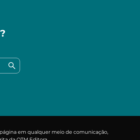
a?
a página em qualquer meio de comunicação,
rita da OTM Editora.