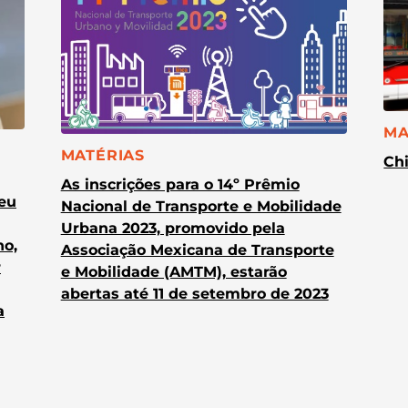
CA
MA
CATEGORIA:
MATÉRIAS
Chi
As inscrições para o 14º Prêmio
heu
Nacional de Transporte e Mobilidade
Urbana 2023, promovido pela
no,
Associação Mexicana de Transporte
r
e Mobilidade (AMTM), estarão
abertas até 11 de setembro de 2023
a