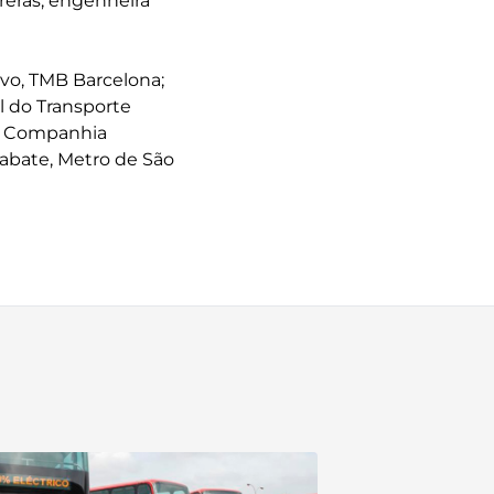
reras, engenheira
avo, TMB Barcelona;
l do Transporte
, Companhia
Labate, Metro de São