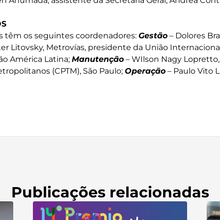
 Ahumada, assistente da Secretaria Geral; Andrea Cont
OS
s têm os seguintes coordenadores:
Gestão
– Dolores Br
er Litovsky, Metrovías, presidente da União Internaciona
são América Latina;
Manutenção
– WIlson Nagy Lopretto
etropolitanos (CPTM), São Paulo;
Operação
– Paulo Vito 
Publicações relacionadas