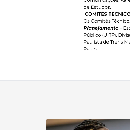
Comunicações; Karen
de Estudos.
COMITÊS TÉCNIC
Os Comitês Técnico
Planejamento
– Est
Público (UITP), Divi
Paulista de Trens M
Paulo.