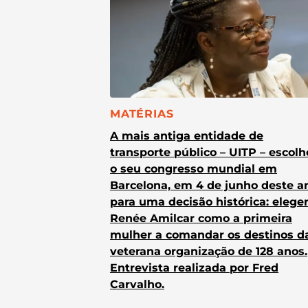
CATEGORIA:
MATÉRIAS
A mais antiga entidade de
transporte público – UITP – escol
o seu congresso mundial em
Barcelona, em 4 de junho deste a
para uma decisão histórica: elege
Renée Amilcar como a primeira
mulher a comandar os destinos d
veterana organização de 128 anos.
Entrevista realizada por Fred
Carvalho.