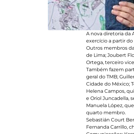
A nova diretoria da
exercício a partir d
Outros membros da d
de Lima; Joubert Fl
Ortega, terceiro vi
Também fazem parte 
geral do TMB; Guill
Cidade do México; T
Helena Campos, qui
e Oriol Juncadella,
Manuela López, que 
quarto membro.
Sebastián Court Be
Fernanda Carrillo, 