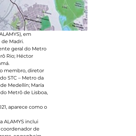
 (ALAMYS), em
o de Madri.
ente geral do Metro
rô Rio; Héctor
amá.
ro membro, diretor
 do STC – Metro da
de Medellín; María
do Metrô de Lisboa,
021, aparece como o
a ALAMYS inclui
o, coordenador de