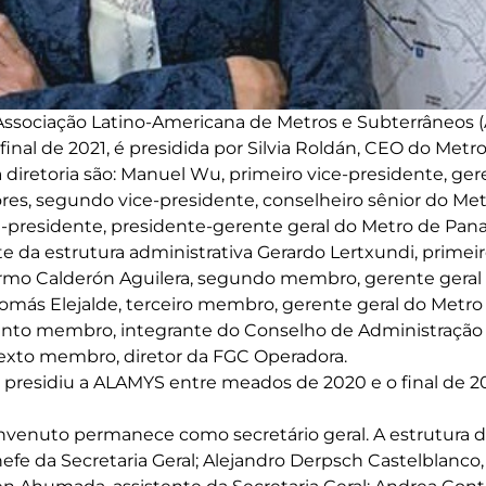
 Associação Latino-Americana de Metros e Subterrâneos
o final de 2021, é presidida por Silvia Roldán, CEO do Metr
iretoria são: Manuel Wu, primeiro vice-presidente, ger
ores, segundo vice-presidente, conselheiro sênior do Met
ce-presidente, presidente-gerente geral do Metro de Pan
da estrutura administrativa Gerardo Lertxundi, primei
ermo Calderón Aguilera, segundo membro, gerente geral
omás Elejalde, terceiro membro, gerente geral do Metro 
nto membro, integrante do Conselho de Administração 
 sexto membro, diretor da FGC Operadora.
presidiu a ALAMYS entre meados de 2020 e o final de 2
nvenuto permanece como secretário geral. A estrutura d
chefe da Secretaria Geral; Alejandro Derpsch Castelblanc