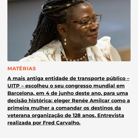
CATEGORIA:
MATÉRIAS
A mais antiga entidade de transporte público –
UITP – escolheu o seu congresso mundial em
Barcelona, em 4 de junho deste ano, para uma
decisão histórica: eleger Renée Amilcar como a
primeira mulher a comandar os destinos da
veterana organização de 128 anos. Entrevista
realizada por Fred Carvalho.