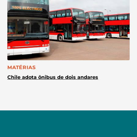
CATEGORIA:
MATÉRIAS
Chile adota ônibus de dois andares