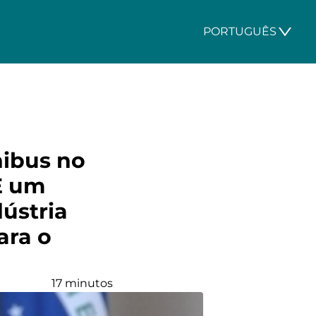
PORTUGUÊS
nibus no
E um
ústria
ara o
17 minutos