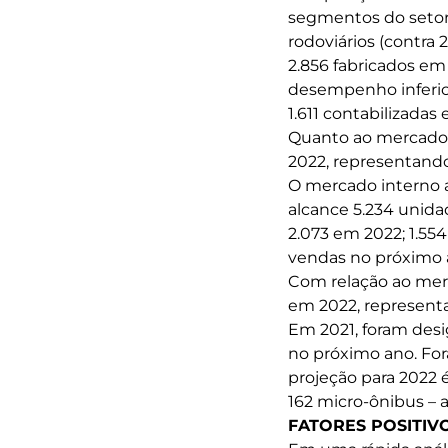
segmentos do setor.
rodoviários (contra
2.856 fabricados em
desempenho inferio
1.611 contabilizadas
Quanto ao mercado i
2022, representando
O mercado interno 
alcance 5.234 unida
2.073 em 2022; 1.55
vendas no próximo a
Com relação ao merc
em 2022, representa
Em 2021, foram des
no próximo ano. For
projeção para 2022 é
162 micro-ônibus – 
FATORES POSITIVO