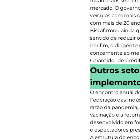
tocante aos semi-re
mercado. O governo 
veículos com mais de
com mais de 20 ano
Bisi afirmou ainda 
sentido de reduzir 
Por fim, o dirigent
concernente ao mer
Garantidor de Crédi
Outros setor
implementos
O encontro anual do
Federação das Indús
razão da pandemia,
vacinação e a retoma
desenvolvido em fo
e espectadores pres
A estrutura do enco