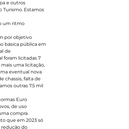
pa e outros
do Turismo. Estamos
do um ritmo
m por objetivo
ão básica pública em
al de
foram licitadas 7
 mais uma licitação,
r uma eventual nova
 chassis, falta de
amos outras 7.5 mil
 normas Euro
ovos, de uso
á uma compra
isto que em 2023 só
a redução do