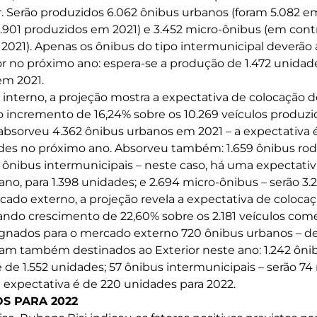
 Serão produzidos 6.062 ônibus urbanos (foram 5.082 em
 2.901 produzidos em 2021) e 3.452 micro-ônibus (em con
 2021). Apenas os ônibus do tipo intermunicipal deverão
r no próximo ano: espera-se a produção de 1.472 unidad
 em 2021.
nterno, a projeção mostra a expectativa de colocação de
 incremento de 16,24% sobre os 10.269 veículos produzi
absorveu 4.362 ônibus urbanos em 2021 – a expectativa
des no próximo ano. Absorveu também: 1.659 ônibus rodo
4 ônibus intermunicipais – neste caso, há uma expectativ
no, para 1.398 unidades; e 2.694 micro-ônibus – serão 3.
ado externo, a projeção revela a expectativa de colocaç
ndo crescimento de 22,60% sobre os 2.181 veículos come
ignados para o mercado externo 720 ônibus urbanos – d
am também destinados ao Exterior neste ano: 1.242 ônibu
 de 1.552 unidades; 57 ônibus intermunicipais – serão 74
a expectativa é de 220 unidades para 2022.
S PARA 2022