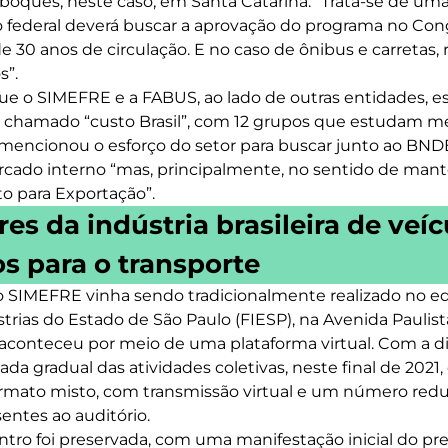
boques, neste caso, em Santa Catarina. “Trata-se de um
federal deverá buscar a aprovação do programa no Congre
 30 anos de circulação. E no caso de ônibus e carretas, r
s”.
que o SIMEFRE e a FABUS, ao lado de outras entidades, e
o chamado “custo Brasil”, com 12 grupos que estudam me
e mencionou o esforço do setor para buscar junto ao BN
cado interno “mas, principalmente, no sentido de man
to para Exportação”.
es da indústria brasileira de veíc
 para o transporte
 SIMEFRE vinha sendo tradicionalmente realizado no edi
trias do Estado de São Paulo (FIESP), na Avenida Paulis
 aconteceu por meio de uma plataforma virtual. Com a 
da gradual das atividades coletivas, neste final de 2021, 
rmato misto, com transmissão virtual e um número redu
entes ao auditório.
ntro foi preservada, com uma manifestação inicial do pr