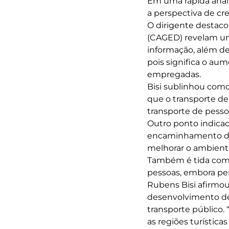
Em uma rápida anális
a perspectiva de cr
O dirigente destac
(CAGED) revelam um
informação, além de
pois significa o a
empregadas.
Bisi sublinhou como 
que o transporte de
transporte de pess
Outro ponto indicad
encaminhamento das 
melhorar o ambient
Também é tida como 
pessoas, embora per
Rubens Bisi afirmou
desenvolvimento de
transporte público. 
as regiões turístic