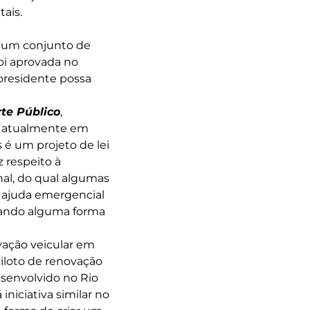
ais.
 um conjunto de
foi aprovada no
 presidente possa
te Público
,
a atualmente em
 é um projeto de lei
 respeito à
al, do qual algumas
a ajuda emergencial
erando alguma forma
vação veicular em
iloto de renovação
esenvolvido no Rio
iniciativa similar no