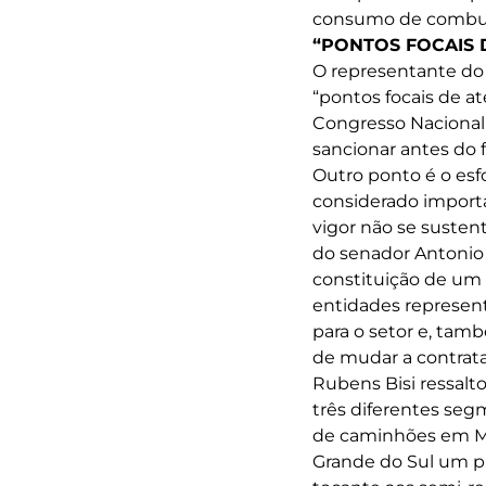
consumo de combust
“PONTOS FOCAIS 
O representante d
“pontos focais de at
Congresso Nacional 
sancionar antes do f
Outro ponto é o esf
considerado import
vigor não se susten
do senador Antonio A
constituição de um 
entidades represent
para o setor e, tam
de mudar a contrataç
Rubens Bisi ressalt
três diferentes seg
de caminhões em Min
Grande do Sul um pil