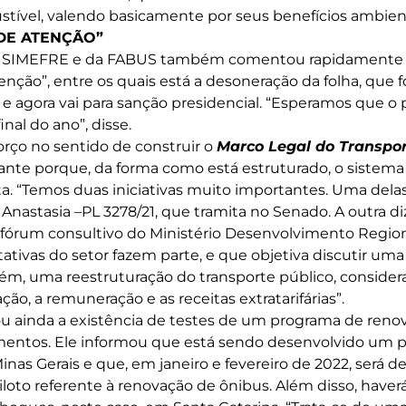
ível, valendo basicamente por seus benefícios ambient
DE ATENÇÃO”
o SIMEFRE e da FABUS também comentou rapidamente
enção”, entre os quais está a desoneração da folha, que 
e agora vai para sanção presidencial. “Esperamos que o
inal do ano”, disse.
orço no sentido de construir o
Marco Legal do Transpor
ante porque, da forma como está estruturado, o sistem
ta. “Temos duas iniciativas muito importantes. Uma delas
nastasia –PL 3278/21, que tramita no Senado. A outra diz
fórum consultivo do Ministério Desenvolvimento Region
ativas do setor fazem parte, e que objetiva discutir um
bém, uma reestruturação do transporte público, consid
ão, a remuneração e as receitas extratarifárias”.
ou ainda a existência de testes de um programa de reno
mentos. Ele informou que está sendo desenvolvido um p
as Gerais e que, em janeiro e fevereiro de 2022, será d
oto referente à renovação de ônibus. Além disso, haverá 