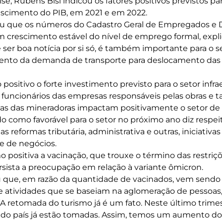
e, Rubens Bisi indicou os fatores positivos previstos pa
escimento do PIB, em 2021 e em 2022.
ou que os números do Cadastro Geral de Empregados 
 crescimento estável do nível de emprego formal, expl
 ser boa notícia por si só, é também importante para o s
umento da demanda de transporte para deslocamento das
positivo o forte investimento previsto para o setor infrae
 funcionários das empresas responsáveis pelas obras e
oas das mineradoras impactam positivamente o setor de
o como favorável para o setor no próximo ano diz respei
reformas tributária, administrativa e outras, iniciativ
e de negócios.
positiva a vacinação, que trouxe o término das restriçõ
sista a preocupação em relação à variante ômicron.
 que, em razão da quantidade de vacinados, vem sendo p
 atividades que se baseiam na aglomeração de pessoas,
“A retomada do turismo já é um fato. Neste último trimes
as do país já estão tomadas. Assim, temos um aumento do