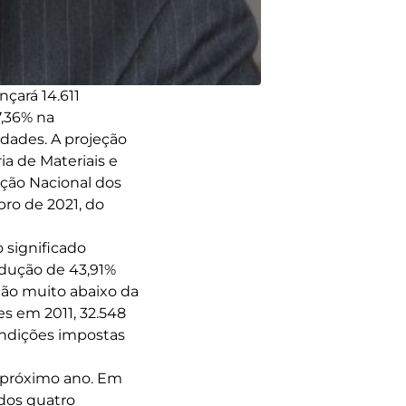
çará 14.611
,36% na
dades. A projeção
ia de Materiais e
ação Nacional dos
ro de 2021, do
o significado
edução de 43,91%
tão muito abaixo da
es em 2011, 32.548
condições impostas
 próximo ano. Em
dos quatro