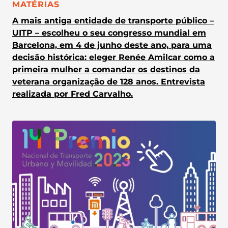
CATEGORIA:
MATÉRIAS
A mais antiga entidade de transporte público –
UITP – escolheu o seu congresso mundial em
Barcelona, em 4 de junho deste ano, para uma
decisão histórica: eleger Renée Amilcar como a
primeira mulher a comandar os destinos da
veterana organização de 128 anos. Entrevista
realizada por Fred Carvalho.