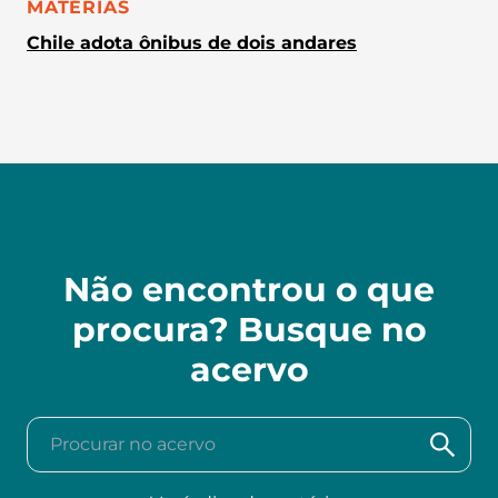
CATEGORIA:
MATÉRIAS
Chile adota ônibus de dois andares
Não encontrou o que
procura? Busque no
acervo
Procurar no acervo