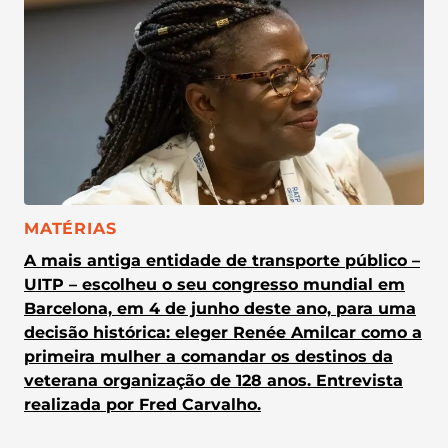
CATEGORIA:
MATÉRIAS
A mais antiga entidade de transporte público –
UITP – escolheu o seu congresso mundial em
Barcelona, em 4 de junho deste ano, para uma
decisão histórica: eleger Renée Amilcar como a
primeira mulher a comandar os destinos da
veterana organização de 128 anos. Entrevista
realizada por Fred Carvalho.