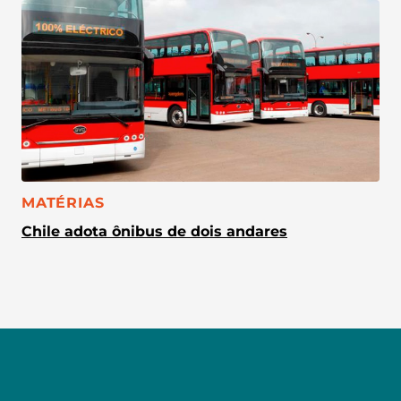
CATEGORIA:
MATÉRIAS
Chile adota ônibus de dois andares