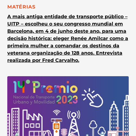
CATEGORIA:
MATÉRIAS
A mais antiga entidade de transporte público –
UITP – escolheu o seu congresso mundial em
Barcelona, em 4 de junho deste ano, para uma
decisão histórica: eleger Renée Amilcar como a
primeira mulher a comandar os destinos da
veterana organização de 128 anos. Entrevista
realizada por Fred Carvalho.