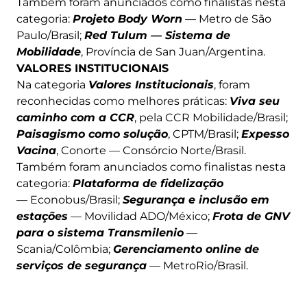
Também foram anunciados como finalistas nesta
categoria:
Projeto Body Worn
— Metro de São
Paulo/Brasil;
Red Tulum — Sistema de
Mobilidade
, Província de San Juan/Argentina.
VALORES INSTITUCIONAIS
Na categoria
Valores Institucionais
, foram
reconhecidas como melhores práticas:
Viva seu
caminho com a CCR
, pela CCR Mobilidade/Brasil;
Paisagismo como solução
, CPTM/Brasil;
Expesso
Vacina
, Conorte — Consórcio Norte/Brasil.
Também foram anunciados como finalistas nesta
categoria:
Plataforma de fidelização
— Econobus/Brasil;
Segurança e inclusão em
estações
— Movilidad ADO/México;
Frota de GNV
para o sistema Transmilenio
—
Scania/Colômbia;
Gerenciamento online de
serviços de segurança
— MetroRio/Brasil.