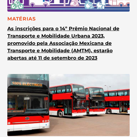
CATEGORIA:
MATÉRIAS
As inscrições para o 14º Prêmio Nacional de
Transporte e Mobilidade Urbana 2023,
promovido pela Associação Mexicana de
Transporte e Mobilidade (AMTM), estarão
abertas até 11 de setembro de 2023