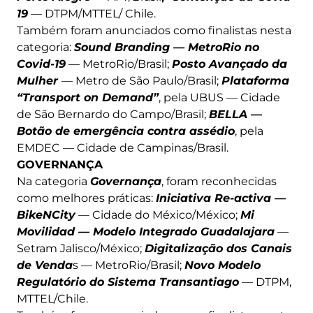
19
— DTPM/MTTEL/ Chile.
Também foram anunciados como finalistas nesta
categoria:
Sound Branding — MetroRio no
Covid-19
— MetroRio/Brasil;
Posto Avançado da
Mulher
— Metro de São Paulo/Brasil;
Plataforma
“Transport on Demand”
, pela UBUS — Cidade
de São Bernardo do Campo/Brasil;
BELLA —
Botão de emergência contra assédio
, pela
EMDEC — Cidade de Campinas/Brasil.
GOVERNANÇA
Na categoria
Governança
, foram reconhecidas
como melhores práticas:
Iniciativa Re-activa —
BikeNCity
— Cidade do México/México;
Mi
Movilidad — Modelo Integrado Guadalajara
—
Setram Jalisco/México;
Digitalização dos Canais
de Venda
s — MetroRio/Brasil;
Novo Modelo
Regulatório do Sistema Transantiago
— DTPM,
MTTEL/Chile.