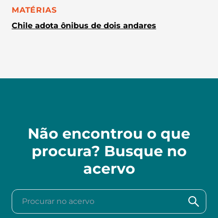
CATEGORIA:
MATÉRIAS
Chile adota ônibus de dois andares
Não encontrou o que
procura? Busque no
acervo
Procurar no acervo