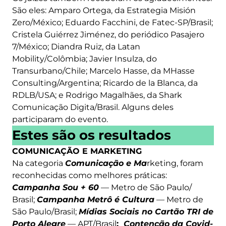
São eles: Amparo Ortega, da Estrategia Misión
Zero/México; Eduardo Facchini, de Fatec-SP/Brasil;
Cristela Guiérrez Jiménez, do periódico Pasajero
7/México; Diandra Ruiz, da Latan
Mobility/Colômbia; Javier Insulza, do
Transurbano/Chile; Marcelo Hasse, da MHasse
Consulting/Argentina; Ricardo de la Blanca, da
RDLB/USA; e Rodrigo Magalhães, da Shark
Comunicação Digita/Brasil. Alguns deles
participaram do evento.
Estes são os resultados
COMUNICAÇÃO E MARKETING
Na categoria
Comunicação e Ma
rketing, foram
reconhecidas como melhores práticas:
Campanha Sou + 60
— Metro de São Paulo/
Brasil;
Campanha Metrô é Cultura
— Metro de
São Paulo/Brasil;
Mídias Sociais no Cartão TRI de
Porto Alegre
— APT/Brasil
;
Contenção da Covid-