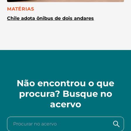
CATEGORIA:
MATÉRIAS
Chile adota ônibus de dois andares
Não encontrou o que
procura? Busque no
acervo
Procurar no acervo