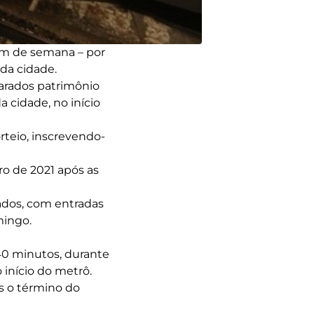
im de semana – por
ô da cidade.
larados patrimônio
a cidade, no início
rteio, inscrevendo-
o de 2021 após as
ados, com entradas
mingo.
40 minutos, durante
o início do metrô.
ós o término do