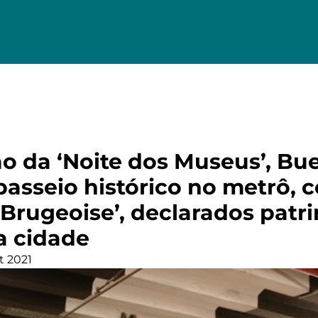
ão da ‘Noite dos Museus’, Bu
passeio histórico no metrô, 
 Brugeoise’, declarados patr
a cidade
t 2021