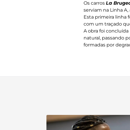
Os carros
La Bruge
serviam na Linha A, 
Esta primeira linha
com um traçado que 
A obra foi concluíd
natural, passando po
formadas por degrau