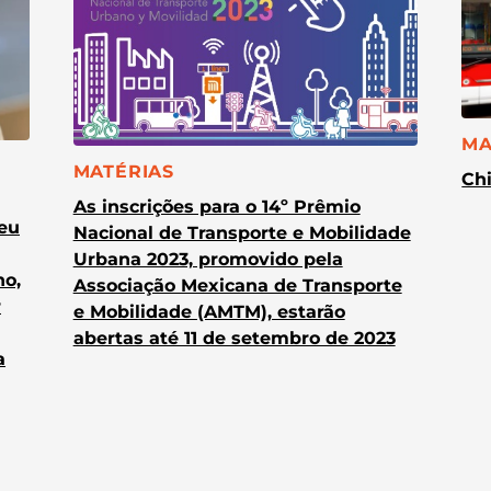
CA
MA
CATEGORIA:
MATÉRIAS
Chi
As inscrições para o 14º Prêmio
heu
Nacional de Transporte e Mobilidade
Urbana 2023, promovido pela
no,
Associação Mexicana de Transporte
r
e Mobilidade (AMTM), estarão
abertas até 11 de setembro de 2023
a