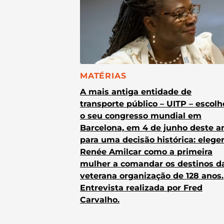
CATEGORIA:
MATÉRIAS
A mais antiga entidade de
transporte público – UITP – escol
o seu congresso mundial em
Barcelona, em 4 de junho deste a
para uma decisão histórica: elege
Renée Amilcar como a primeira
mulher a comandar os destinos d
veterana organização de 128 anos.
Entrevista realizada por Fred
Carvalho.