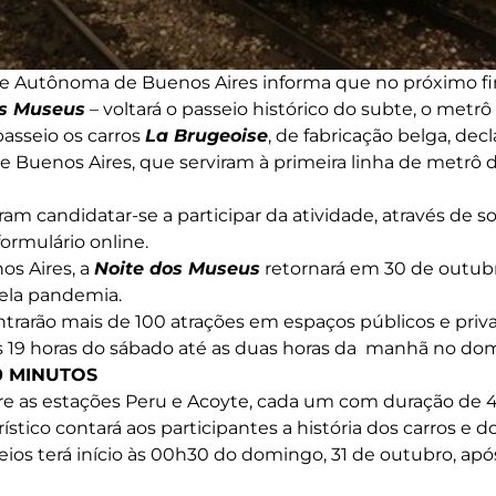
e Autônoma de Buenos Aires informa que no próximo f
os Museus
– voltará o passeio histórico do subte, o metr
passeio os carros
La Brugeoise
, de fabricação belga, dec
e Buenos Aires, que serviram à primeira linha de metrô d
m candidatar-se a participar da atividade, através de so
ormulário online.
os Aires, a
Noite dos Museus
retornará em 30 de outubr
pela pandemia.
rarão mais de 100 atrações em espaços públicos e priv
das 19 horas do sábado até as duas horas da manhã no do
0 MINUTOS
tre as estações Peru e Acoyte, cada um com duração de 
ístico contará aos participantes a história dos carros e d
eios terá início às 00h30 do domingo, 31 de outubro, ap