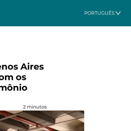
PORTUGUÊS
enos Aires
com os
imônio
2 minutos