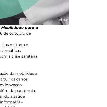
a
Mobilidade para a
26 de outubro de
licos de todo o
m temáticas
om a crise sanitária
ovação da mobilidade
tituir os carros
om inovação
o além da pandemia;
dando a saúde
nformal; 9 –