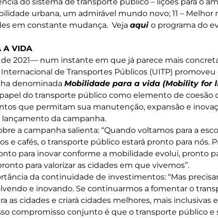
ência do sistema de transporte público – lições para o am
ilidade urbana, um admirável mundo novo; 11 – Melhor
ades em constante mudança. Veja
aqui
o programa do e
 A VIDA
de 2021— num instante em que já parece mais concreta
 Internacional de Transportes Públicos (UITP) promove
nha denominada
Mobilidade para a vida (Mobility for l
o papel do transporte público como elemento de coesão 
ntos que permitam sua manutenção, expansão e inovaç
o lançamento da campanha.
bre a campanha salienta: “Quando voltamos para a escola
os e cafés, o transporte público estará pronto para nós. P
onto para inovar conforme a mobilidade evolui, pronto 
ronto para valorizar as cidades em que vivemos”.
rtância da continuidade de investimentos: “Mas precis
lvendo e inovando. Se continuarmos a fomentar o transp
ara as cidades e criará cidades melhores, mais inclusivas e
o compromisso conjunto é que o transporte público e 