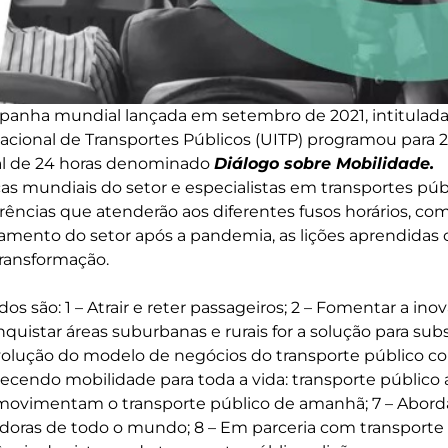
anha mundial lançada em setembro de 2021, intitulad
rnacional de Transportes Públicos (UITP) programou para 
bal de 24 horas denominado
Diálogo sobre Mobilidade.
ças mundiais do setor e especialistas em transportes púb
ências que atenderão aos diferentes fusos horários, co
amento do setor após a pandemia, as lições aprendidas c
ransformação.
s são: 1 – Atrair e reter passageiros; 2 – Fomentar a in
nquistar áreas suburbanas e rurais for a solução para subs
Evolução do modelo de negócios do transporte público c
erecendo mobilidade para toda a vida: transporte públic
 movimentam o transporte público de amanhã; 7 – Abor
adoras de todo o mundo; 8 – Em parceria com transporte i