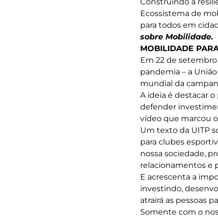
Construindo a resili
Ecossistema de mob
para todos em cid
sobre Mobilidade.
MOBILIDADE PARA
Em 22 de setembro 
pandemia – a União
mundial da campa
A ideia é destacar 
defender investime
vídeo que marcou 
Um texto da UITP so
para clubes esportiv
nossa sociedade, pr
relacionamentos e p
E acrescenta a impo
investindo, desenvo
atrairá as pessoas p
Somente com o noss