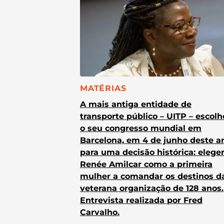
CATEGORIA:
MATÉRIAS
A mais antiga entidade de
transporte público – UITP – escol
o seu congresso mundial em
Barcelona, em 4 de junho deste a
para uma decisão histórica: elege
Renée Amilcar como a primeira
mulher a comandar os destinos d
veterana organização de 128 anos.
Entrevista realizada por Fred
Carvalho.