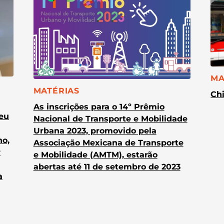
CA
MA
CATEGORIA:
MATÉRIAS
Chi
As inscrições para o 14º Prêmio
heu
Nacional de Transporte e Mobilidade
Urbana 2023, promovido pela
no,
Associação Mexicana de Transporte
r
e Mobilidade (AMTM), estarão
abertas até 11 de setembro de 2023
a