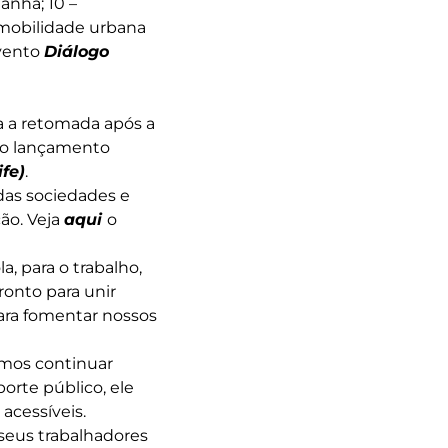
anhã; 10 –
 mobilidade urbana
vento
Diálogo
 a retomada após a
u o lançamento
ife)
.
das sociedades e
ão. Veja
aqui
o
, para o trabalho,
ronto para unir
para fomentar nossos
amos continuar
orte público, ele
 acessíveis.
seus trabalhadores