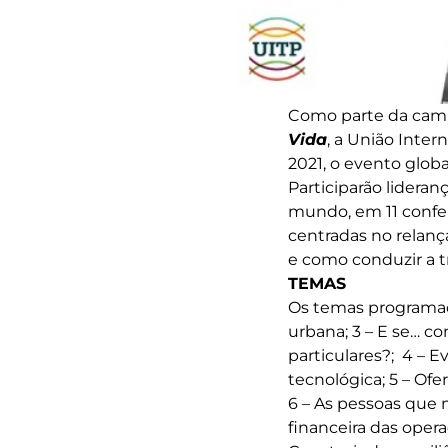
Como parte da camp
Vida
, a União Inte
2021, o evento glo
Participarão lideran
mundo, em 11 confer
centradas no relanç
e como conduzir a t
TEMAS
Os temas programado
urbana; 3 – E se… co
particulares?; 4 – 
tecnológica; 5 – Of
6 – As pessoas que
financeira das oper