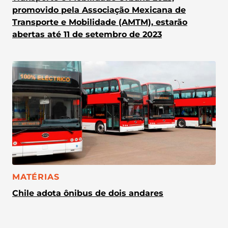
promovido pela Associação Mexicana de
Transporte e Mobilidade (AMTM), estarão
abertas até 11 de setembro de 2023
CATEGORIA:
MATÉRIAS
Chile adota ônibus de dois andares