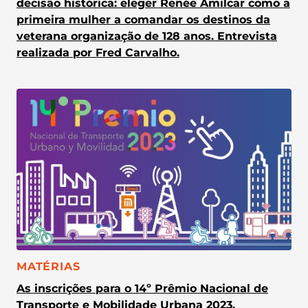
decisão histórica: eleger Renée Amilcar como a
primeira mulher a comandar os destinos da
veterana organização de 128 anos. Entrevista
realizada por Fred Carvalho.
CATEGORIA:
MATÉRIAS
As inscrições para o 14º Prêmio Nacional de
Transporte e Mobilidade Urbana 2023,