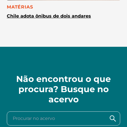
CATEGORIA:
MATÉRIAS
Chile adota ônibus de dois andares
Não encontrou o que
procura? Busque no
acervo
Procurar no acervo