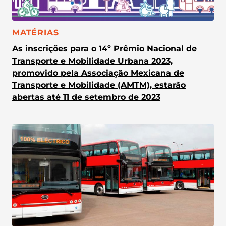
CATEGORIA:
MATÉRIAS
As inscrições para o 14º Prêmio Nacional de
Transporte e Mobilidade Urbana 2023,
promovido pela Associação Mexicana de
Transporte e Mobilidade (AMTM), estarão
abertas até 11 de setembro de 2023