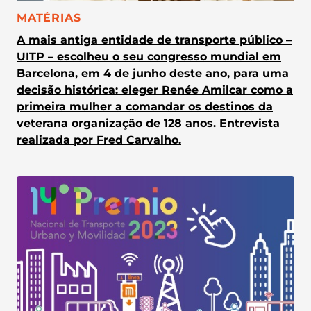
CATEGORIA:
MATÉRIAS
A mais antiga entidade de transporte público –
UITP – escolheu o seu congresso mundial em
Barcelona, em 4 de junho deste ano, para uma
decisão histórica: eleger Renée Amilcar como a
primeira mulher a comandar os destinos da
veterana organização de 128 anos. Entrevista
realizada por Fred Carvalho.