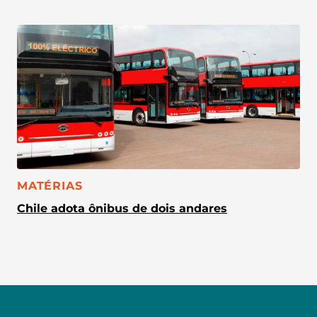
CATEGORIA:
MATÉRIAS
Chile adota ônibus de dois andares