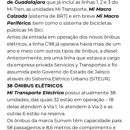
de Guadalajara
que já inclui as linhas 1, 2 e 3 do
Mi Tren, as unidades Mi Transporte,
Mi Macro
Calzada
(sistema de BRT) e em breve
Mi Macro
Periférico
, bem como o sistema de bicicletas
públicas Mi Bici.
Antes da entrada em operação dos novos ônibus
elétricos, a linha C98 já operava havia mais de um
ano e meio com outros tipos de ônibus, a diesel.
Anteriormente, era uma linha que estava a cargo
da empresa privada Servicios y Transportes e foi
assumida pelo Governo do Estado de Jalisco
através do Sistema Elétrico Urbano (SITEUR).
38 ÔNIBUS ELÉTRICOS
Mi Transporte Eléctrico
possui atualmente 38
unidades, das quais 32 estão em operação – 18
delas atendem à Via 1, 14 atendem à Via 2 e as
outras 6 estão na reserva.
Os ônibus da marca Sunwin têm capacidade para
58 passageiros e 8,6 metros de comprimento e