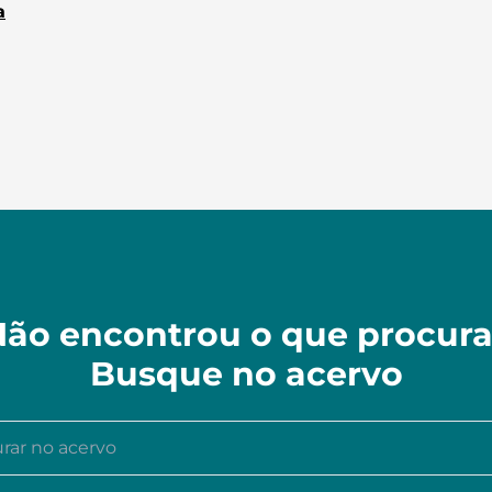
a
ão encontrou o que procur
Busque no acervo
r no acervo