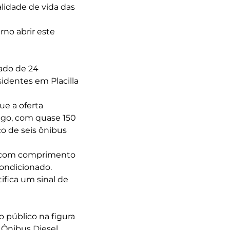
alidade de vida das
no abrir este
mado de 24
sidentes em Placilla
ue a oferta
ngo, com quase 150
co de seis ônibus
), com comprimento
condicionado.
ifica um sinal de
 público na figura
 Ônibus Diesel.