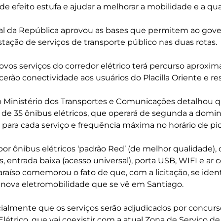
de efeito estufa e ajudar a melhorar a mobilidade e a qu
al da República aprovou as bases que permitem ao gover
tação de serviços de transporte público nas duas rotas.
vos serviços do corredor elétrico terá percurso aproxi
erão conectividade aos usuários do Placilla Oriente e re
 o Ministério dos Transportes e Comunicações detalhou q
 de 35 ônibus elétricos, que operará de segunda a domi
s para cada serviço e frequência máxima no horário de pi
por ônibus elétricos ‘padrão Red’ (de melhor qualidade
s, entrada baixa (acesso universal), porta USB, WIFI e ar 
araíso comemorou o fato de que, com a licitação, se ident
 nova eletromobilidade que se vê em Santiago.
ialmente que os serviços serão adjudicados por concurso
létrico, que vai coexistir com a atual Zona de Serviço de