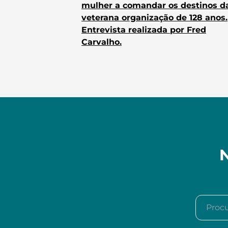
mulher a comandar os destinos d
veterana organização de 128 anos.
Entrevista realizada por Fred
Carvalho.
N
Procura