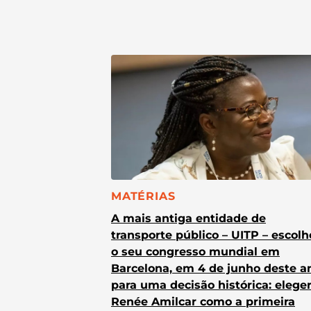
CATEGORIA:
MATÉRIAS
A mais antiga entidade de
transporte público – UITP – escol
o seu congresso mundial em
Barcelona, em 4 de junho deste a
para uma decisão histórica: elege
Renée Amilcar como a primeira