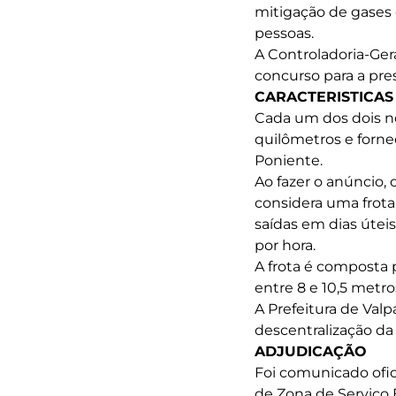
mitigação de gases 
pessoas.
A Controladoria-Ger
concurso para a pres
CARACTERISTICAS
Cada um dos dois no
quilômetros e fornec
Poniente.
Ao fazer o anúncio,
considera uma frota
saídas em dias útei
por hora.
A frota é composta 
entre 8 e 10,5 metro
A Prefeitura de Valp
descentralização da
ADJUDICAÇÃO
Foi comunicado ofic
de Zona de Serviço E