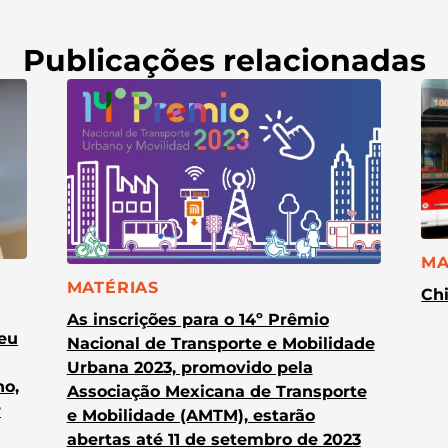
Publicações relacionadas
CA
MA
CATEGORIA:
MATÉRIAS
Chi
As inscrições para o 14º Prêmio
heu
Nacional de Transporte e Mobilidade
Urbana 2023, promovido pela
no,
Associação Mexicana de Transporte
r
e Mobilidade (AMTM), estarão
abertas até 11 de setembro de 2023