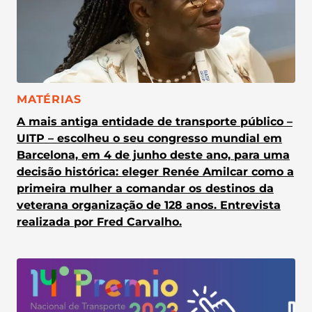
CATEGORIA:
MATÉRIAS
A mais antiga entidade de transporte público –
UITP – escolheu o seu congresso mundial em
Barcelona, em 4 de junho deste ano, para uma
decisão histórica: eleger Renée Amilcar como a
primeira mulher a comandar os destinos da
veterana organização de 128 anos. Entrevista
realizada por Fred Carvalho.