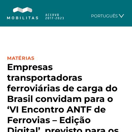
PORTUGUÊS
CATEGORIA:
MATÉRIAS
Empresas
transportadoras
ferroviárias de carga do
Brasil convidam para o
‘VI Encontro ANTF de
Ferrovias – Edição
Digital’, previsto para os