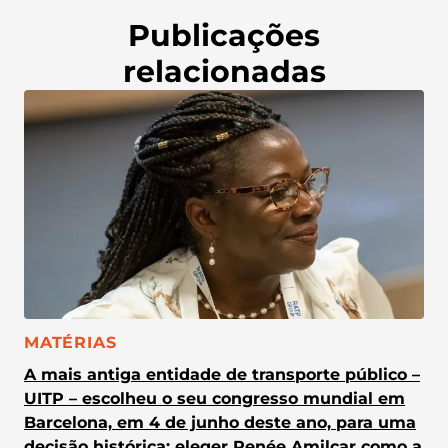
Publicações
relacionadas
CATEGORIA:
MATÉRIAS
A mais antiga entidade de transporte público –
UITP – escolheu o seu congresso mundial em
Barcelona, em 4 de junho deste ano, para uma
decisão histórica: eleger Renée Amilcar como a