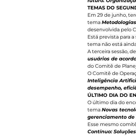
futuro. Organizaçã
TEMAS DO SEGUN
Em 29 de junho, terç
tema
Metodologias
desenvolvida pelo 
Está prevista para 
tema não está ainda
A terceira sessão,
usuários de acord
do Comitê de Plane
O Comitê de Operaç
Inteligência Artif
desempenho, efici
ÚLTIMO DIA DO 
O último dia do enc
tema
Novas tecnol
gerenciamento de 
Esse mesmo comitê
Contínuo: Soluções