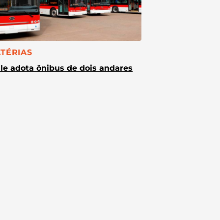
TEGORIA:
TÉRIAS
le adota ônibus de dois andares