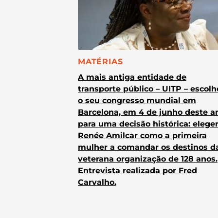
CATEGORIA:
MATÉRIAS
A mais antiga entidade de
transporte público – UITP – escol
o seu congresso mundial em
Barcelona, em 4 de junho deste a
para uma decisão histórica: elege
Renée Amilcar como a primeira
mulher a comandar os destinos d
veterana organização de 128 anos.
Entrevista realizada por Fred
Carvalho.