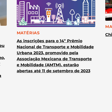
CA
MA
CATEGORIA:
MATÉRIAS
Chi
As inscrições para o 14º Prêmio
heu
Nacional de Transporte e Mobilidade
Urbana 2023, promovido pela
no,
Associação Mexicana de Transporte
r
e Mobilidade (AMTM), estarão
abertas até 11 de setembro de 2023
a