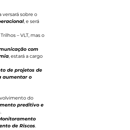
a versará sobre o
peracional
, e será
rilhos – VLT, mas o
comunicação com
mia
, estará a cargo
o de projetos de
ra aumentar o
envolvimento do
mento preditivo e
.
 Monitoramento
ento de Riscos
.