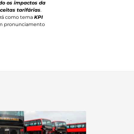
do os impactos da
eitas tarifárias
.
terá como tema
KPI
 um pronunciamento