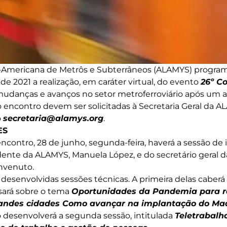
o-Americana de Metrôs e Subterrâneos (ALAMYS) program
de 2021 a realização, em caráter virtual, do evento
26º C
 mudanças e avanços no setor metroferroviário após um 
 encontro devem ser solicitadas à Secretaria Geral da 
o
secretaria@alamys.org
.
ES
encontro, 28 de junho, segunda-feira, haverá a sessão d
ente da ALAMYS, Manuela López, e do secretário geral d
nvenuto.
 desenvolvidas sessões técnicas. A primeira delas caber
sará sobre o tema
Oportunidades da Pandemia para r
randes cidades Como avançar na implantação do Ma
desenvolverá a segunda sessão, intitulada
Teletrabalh