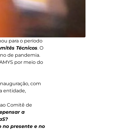
ou para o período
omitês Técnicos
. O
ano de pandemia.
ALAMYS por meio do
e inauguração, com
a entidade,
á ao Comitê de
epensar a
aS?
o no presente e no