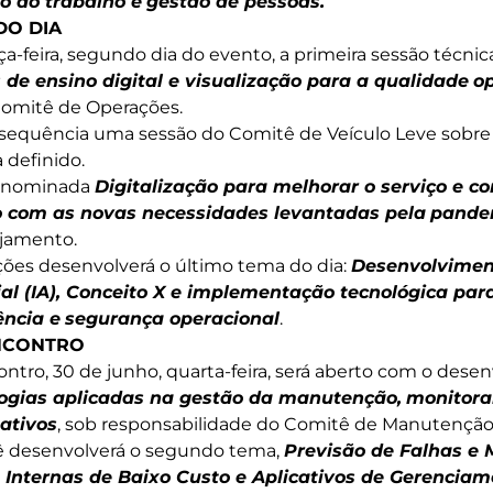
o do trabalho e
gestão de pessoas.
DO DIA
a-feira, segundo dia do evento, a primeira sessão técnic
 de ensino digital e visualização para a qualidade
o
Comitê de Operações.
a sequência uma sessão do Comitê de Veículo Leve sobre T
 definido.
 denominada
Digitalização para melhorar o serviço e 
o com as novas necessidades levantadas pela
pande
jamento.
ões desenvolverá o último tema do dia:
Desenvolviment
icial (IA), Conceito X e implementação tecnológica pa
ência e
segurança operacional
.
ENCONTRO
ontro, 30 de junho, quarta-feira, será aberto com o des
ogias aplicadas na gestão da manutenção,
monitora
ativos
, sob responsabilidade do Comitê de Manutenção
 desenvolverá o segundo tema,
Previsão de Falhas e
 Internas de Baixo Custo e Aplicativos de Gerenciam