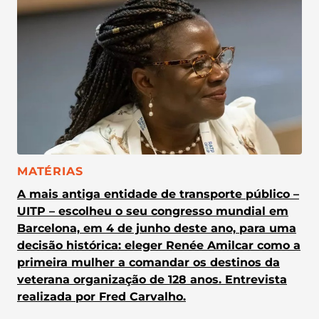
CATEGORIA:
MATÉRIAS
A mais antiga entidade de transporte público –
UITP – escolheu o seu congresso mundial em
Barcelona, em 4 de junho deste ano, para uma
decisão histórica: eleger Renée Amilcar como a
primeira mulher a comandar os destinos da
veterana organização de 128 anos. Entrevista
realizada por Fred Carvalho.