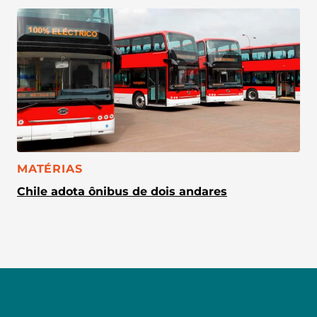
CATEGORIA:
MATÉRIAS
Chile adota ônibus de dois andares