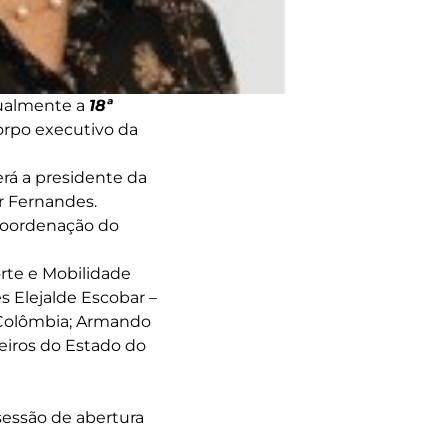
rtualmente a
18ª
orpo executivo da
erá a presidente da
ir Fernandes.
 coordenação do
orte e Mobilidade
s Elejalde Escobar –
, Colômbia; Armando
eiros do Estado do
 sessão de abertura