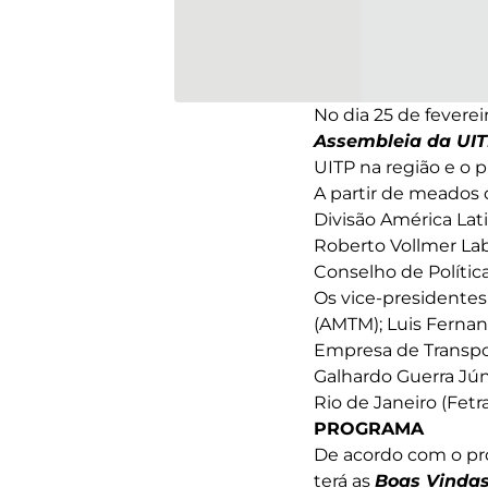
No dia 25 de fevereir
Assembleia da UIT
UITP na região e o 
A partir de meados d
Divisão América Lati
Roberto Vollmer Lab
Conselho de Política
Os vice-presidentes
(AMTM); Luis Fernan
Empresa de Transpor
Galhardo Guerra Jún
Rio de Janeiro (Fetr
PROGRAMA
De acordo com o p
terá as
Boas Vinda