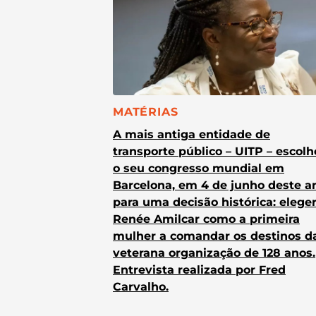
CATEGORIA:
MATÉRIAS
A mais antiga entidade de
transporte público – UITP – escol
o seu congresso mundial em
Barcelona, em 4 de junho deste a
para uma decisão histórica: elege
Renée Amilcar como a primeira
mulher a comandar os destinos d
veterana organização de 128 anos.
Entrevista realizada por Fred
Carvalho.