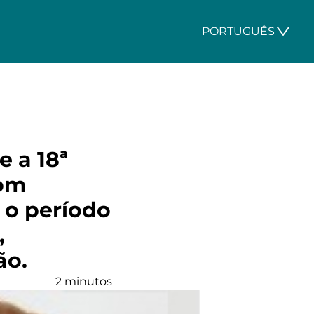
PORTUGUÊS
e a 18ª
com
 o período
,
ão.
2 minutos