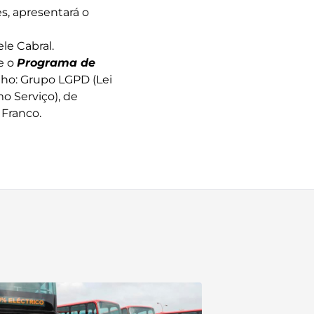
es, apresentará o
le Cabral.
e o
Programa de
lho: Grupo LGPD (Lei
o Serviço), de
 Franco.