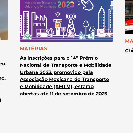
CA
MA
CATEGORIA:
MATÉRIAS
Chi
As inscrições para o 14º Prêmio
heu
Nacional de Transporte e Mobilidade
Urbana 2023, promovido pela
no,
Associação Mexicana de Transporte
r
e Mobilidade (AMTM), estarão
abertas até 11 de setembro de 2023
a