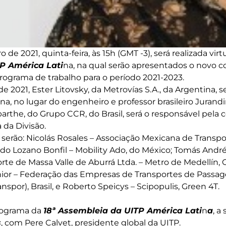
o de 2021, quinta-feira, às 15h (GMT -3), será realizada vi
P América Lati
na, na qual serão apresentados o novo c
programa de trabalho para o período 2021-2023.
e 2021, Ester Litovsky, da Metrovías S.A., da Argentina, s
na, no lugar do engenheiro e professor brasileiro Jurand
arthe, do Grupo CCR, do Brasil, será o responsável pela
 da Divisão.
 serão: Nicolás Rosales – Associação Mexicana de Transp
do Lozano Bonfil – Mobility Ado, do México; Tomás André
te de Massa Valle de Aburrá Ltda. – Metro de Medellín
ior – Federação das Empresas de Transportes de Passag
anspor), Brasil, e Roberto Speicys – Scipopulis, Green 4T.
rograma da
18ª Assembleia da UITP América Lati
n
a
, a
s
, com Pere Calvet, presidente global da UITP.