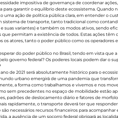
cessidade impositiva de governança de coordenar ações
a para garantir o equilíbrio deste ecossistema. Quando n
o uma ação de política pública clara, em entender o cust
sistema de transporte, tanto tradicional como contan
 suas variantes) e também os modos ativos, sendo efi
 que permitam a existência de todos. Estas ações têm 
s os atores, tanto o poder público como os operadores e
esperar do poder público no Brasil, tendo em vista que 
 pelo governo federal? Os poderes locais podem dar o su
?
ano de 2021 será absolutamente histórico para o ecossi
 mundo urbano emergirá de uma pandemia que transfor
nte, a forma como trabalhamos e vivemos e nos move
smo sem precedentes no espaço de mobilidade estão ape
s, padrões de deslocamento diário e fatores de morfol
is rapidamente, o transporte deverá ter que responder 
são necessários recursos financeiros para acompanhar
da, a ausência de um socorro federal obrigará as localid