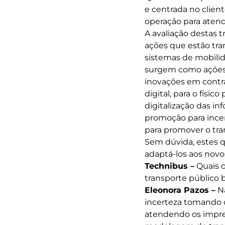
e centrada no clien
operação para atend
A avaliação destas 
ações que estão tra
sistemas de mobilid
surgem como ações 
inovações em contra
digital, para o físic
digitalização das i
promoção para incen
para promover o tra
Sem dúvida, estes q
adaptá-los aos novo
Technibus –
Quais o
transporte público b
Eleonora Pazos –
Nã
incerteza tomando o
atendendo os impre