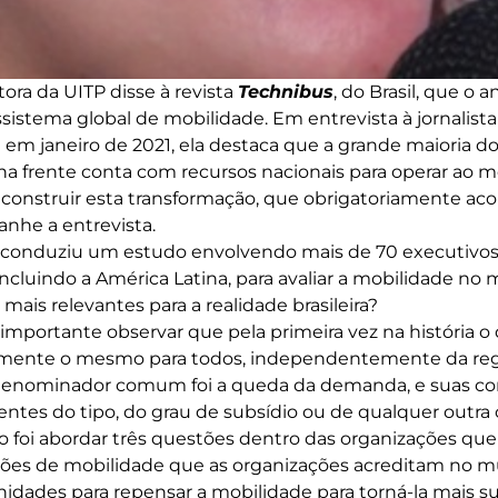
tora da UITP disse à revista
Technibus
, do Brasil, que o 
ssistema global de mobilidade. Em entrevista à jornalist
a em janeiro de 2021, ela destaca que a grande maioria d
a frente conta com recursos nacionais para operar ao 
construir esta transformação, que obrigatoriamente ac
nhe a entrevista.
conduziu um estudo envolvendo mais de 70 executivos
cluindo a América Latina, para avaliar a mobilidade no
mais relevantes para a realidade brasileira?
importante observar que pela primeira vez na história o 
tamente o mesmo para todos, independentemente da r
 denominador comum foi a queda da demanda, e suas co
ntes do tipo, do grau de subsídio ou de qualquer outra c
o foi abordar três questões dentro das organizações que 
rões de mobilidade que as organizações acreditam no m
idades para repensar a mobilidade para torná-la mais sus