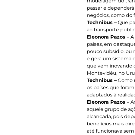
modelagem do trans
passar e dependerá
negócios, como do 
Technibus –
Que paí
ao transporte públi
Eleonora Pazos –
A 
países, em destaque
pouco subsídio, ou
e gera um sistema 
que vem inovando 
Montevidéu, no Urug
Technibus –
Como m
os países que fora
adaptados à realidad
Eleonora Pazos –
Ac
aquele grupo de açõe
alcançada, pois depe
benefícios mais dir
até funcionava sem 