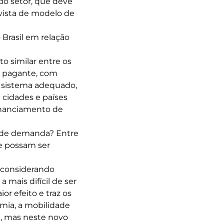
do setor, que deve
vista de modelo de
Brasil em relação
o similar entre os
e pagante, com
 sistema adequado,
cidades e países
inanciamento de
 de demanda? Entre
e possam ser
, considerando
 mais difícil de ser
or efeito e traz os
emia, a mobilidade
a, mas neste novo