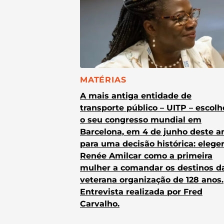
CATEGORIA:
MATÉRIAS
A mais antiga entidade de
transporte público – UITP – escol
o seu congresso mundial em
Barcelona, em 4 de junho deste a
para uma decisão histórica: elege
Renée Amilcar como a primeira
mulher a comandar os destinos d
veterana organização de 128 anos.
Entrevista realizada por Fred
Carvalho.