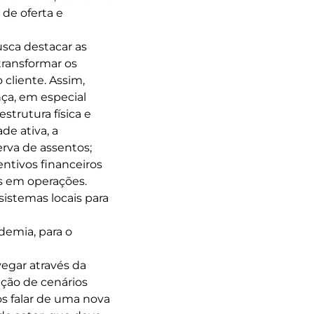
de oferta e
sca destacar as
transformar os
 cliente. Assim,
ça, em especial
strutura física e
ade ativa, a
erva de assentos;
ntivos financeiros
es em operações.
istemas locais para
demia, para o
vegar através da
ação de cenários
 falar de uma nova