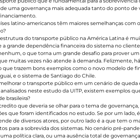
porte público que é fundamental para a sobrevivência 
 de uma governança mais adequada tanto do ponto de 
financiamento.
ses latino-americanos têm maiores semelhanças com o 
co?
estrutura do transporte público na América Latina é muit
 a grande dependência financeira do sistema no client
 nenhum, o que torna um grande desafio para prover um
que muitas vezes não atende à demanda. Felizmente, há 
o que trazem bons exemplos como o novo modelo de f
uai, e o sistema de Santiago do Chile.
elhorar o transporte público em um cenário de queda
m analisados neste estudo da UITP, existem exemplos qu
e brasileira?
redito que deveria se olhar para o tema de governança
s que foram identificados no estudo. Se por um lado, é a
nde de diversos atores, por outro lado é a que tem o mai
etos para a sobrevida dos sistemas. No cenário pré-pand
uma política clara, ou uma ausência total de governanç