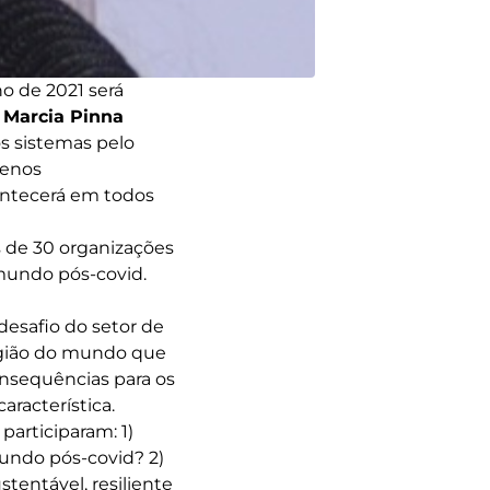
ano de 2021 será
a
Marcia Pinna
os sistemas pelo
menos
ontecerá em todos
 de 30 organizações
 mundo pós-covid.
desafio do setor de
egião do mundo que
nsequências para os
aracterística.
participaram: 1)
undo pós-covid? 2)
tentável, resiliente