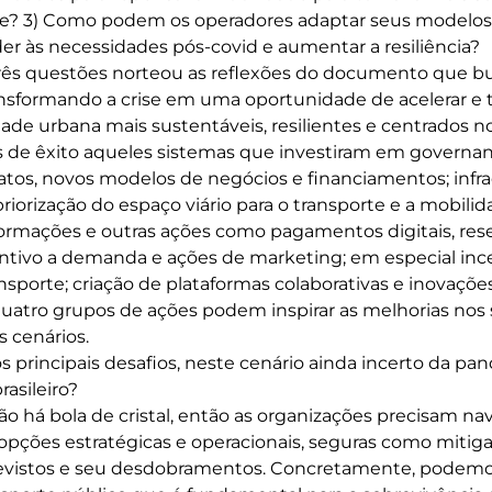
te? 3) Como podem os operadores adaptar seus modelos 
er às necessidades pós-covid e aumentar a resiliência?
três questões norteou as reflexões do documento que bu
nsformando a crise em uma oportunidade de acelerar e 
ade urbana mais sustentáveis, resilientes e centrados no
de êxito aqueles sistemas que investiram em governan
tos, novos modelos de negócios e financiamentos; infrae
o priorização do espaço viário para o transporte e a mobilid
nformações e outras ações como pagamentos digitais, res
tivo a demanda e ações de marketing; em especial ince
nsporte; criação de plataformas colaborativas e inovaçõ
uatro grupos de ações podem inspirar as melhorias nos s
s cenários.
s principais desafios, neste cenário ainda incerto da pan
rasileiro?
o há bola de cristal, então as organizações precisam na
pções estratégicas e operacionais, seguras como mitig
vistos e seu desdobramentos. Concretamente, podemos