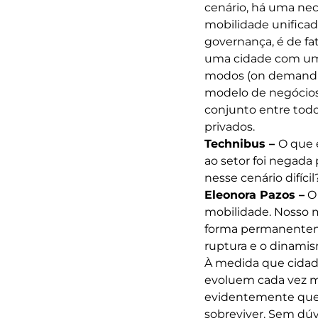
cenário, há uma ne
mobilidade unificad
governança, é de fat
uma cidade com um 
modos (on demand e
modelo de negócios
conjunto entre todo
privados.
Technibus –
O que 
ao setor foi negada
nesse cenário difícil
Eleonora Pazos –
O 
mobilidade. Nosso
forma permanenteme
ruptura e o dinami
À medida que cidade
evoluem cada vez ma
evidentemente que 
sobreviver. Sem dúvi