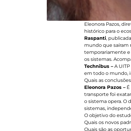
Eleonora Pazos, dire
histórico para o eco
Raspanti
, publicad
mundo que saíram n
temporariamente e 
os sistemas. Acompa
Technibus –
A UITP 
em todo o mundo, in
Quais as conclusões 
Eleonora Pazos –
É 
transporte foi exa
o sistema opera. O
sistemas, independe
O objetivo do estud
Quais os novos pad
Quais são as oportun