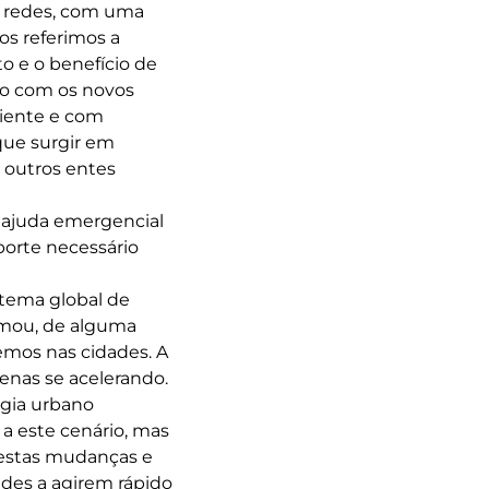
, redes, com uma
os referimos a
o e o benefício de
do com os novos
ciente e com
que surgir em
 outros entes
a ajuda emergencial
porte necessário
stema global de
mou, de alguma
mos nas cidades. A
nas se acelerando.
ogia urbano
a este cenário, mas
 estas mudanças e
ades a agirem rápido