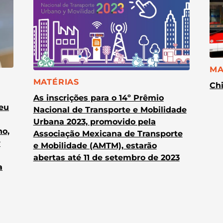
CA
MA
CATEGORIA:
MATÉRIAS
Chi
As inscrições para o 14º Prêmio
heu
Nacional de Transporte e Mobilidade
Urbana 2023, promovido pela
no,
Associação Mexicana de Transporte
r
e Mobilidade (AMTM), estarão
abertas até 11 de setembro de 2023
a