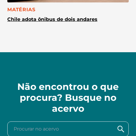
CATEGORIA:
MATÉRIAS
Chile adota ônibus de dois andares
Não encontrou o que
procura? Busque no
acervo
Procurar no acervo