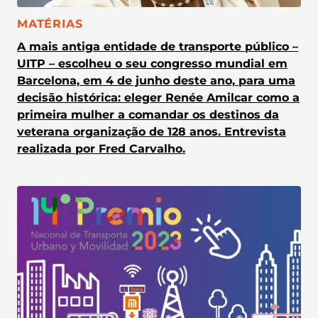
CATEGORIA:
MATÉRIAS
A mais antiga entidade de transporte público –
UITP – escolheu o seu congresso mundial em
Barcelona, em 4 de junho deste ano, para uma
decisão histórica: eleger Renée Amilcar como a
primeira mulher a comandar os destinos da
veterana organização de 128 anos. Entrevista
realizada por Fred Carvalho.