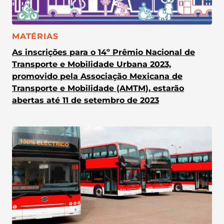
CATEGORIA:
MATÉRIAS
As inscrições para o 14º Prêmio Nacional de
Transporte e Mobilidade Urbana 2023,
promovido pela Associação Mexicana de
Transporte e Mobilidade (AMTM), estarão
abertas até 11 de setembro de 2023