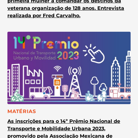
primeira mulher a comandar os destinos da
veterana organização de 128 anos. Entrevista
realizada por Fred Carvalho.
CATEGORIA:
MATÉRIAS
As inscrições para o 14º Prêmio Nacional de
Transporte e Mobilidade Urbana 2023,
promovido pela Associação Mexicana de