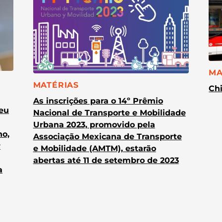
CA
MA
CATEGORIA:
MATÉRIAS
Chi
As inscrições para o 14º Prêmio
heu
Nacional de Transporte e Mobilidade
Urbana 2023, promovido pela
no,
Associação Mexicana de Transporte
r
e Mobilidade (AMTM), estarão
abertas até 11 de setembro de 2023
a