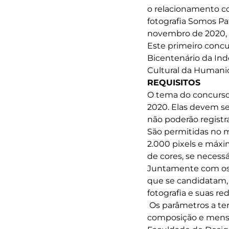
o relacionamento c
fotografia Somos Pat
novembro de 2020, v
Este primeiro concu
Bicentenário da Ind
Cultural da Humani
REQUISITOS
O tema do concurs
2020. Elas devem se
não poderão registr
São permitidas no 
2.000 pixels e máx
de cores, se necessá
Juntamente com os a
que se candidatam, 
fotografia e suas red
Os parâmetros a ter
composição e mensag