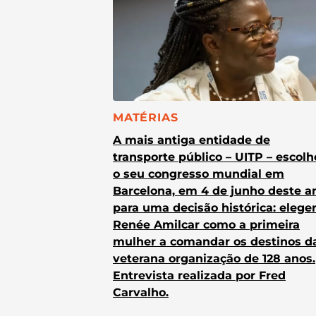
CATEGORIA:
MATÉRIAS
A mais antiga entidade de
transporte público – UITP – escol
o seu congresso mundial em
Barcelona, em 4 de junho deste a
para uma decisão histórica: elege
Renée Amilcar como a primeira
mulher a comandar os destinos d
veterana organização de 128 anos.
Entrevista realizada por Fred
Carvalho.