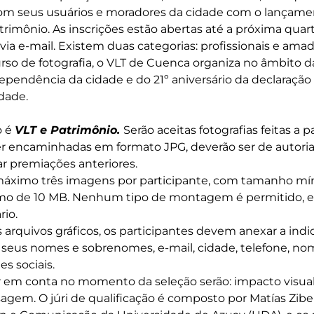
om seus usuários e moradores da cidade com o lançame
rimônio. As inscrições estão abertas até a próxima quarta
ia e-mail. Existem duas categorias: profissionais e amad
rso de fotografia, o VLT de Cuenca organiza no âmbito d
ependência da cidade e do 21º aniversário da declaração
dade.
o é
VLT e Patrimônio.
Serão aceitas fotografias feitas a 
r encaminhadas em formato JPG, deverão ser de autoria
ar premiações anteriores.
máximo três imagens por participante, com tamanho mí
imo de 10 MB. Nenhum tipo de montagem é permitido, e
rio.
rquivos gráficos, os participantes devem anexar a indic
seus nomes e sobrenomes, e-mail, cidade, telefone, no
es sociais.
 em conta no momento da seleção serão: impacto visual, 
em. O júri de qualificação é composto por Matías Zibell