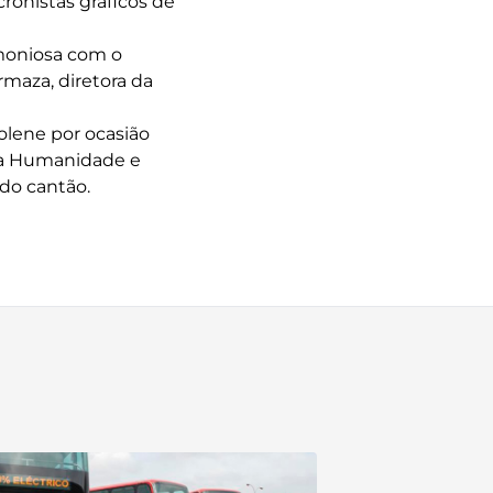
ronistas gráficos de
rmoniosa com o
rmaza, diretora da
olene por ocasião
da Humanidade e
do cantão.