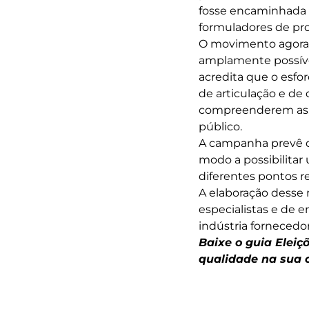
fosse encaminhada p
formuladores de pr
O movimento agora é
amplamente possíve
acredita que o esf
de articulação e de
compreenderem as, 
público.
A campanha prevê q
modo a possibilitar
diferentes pontos r
A elaboração desse
especialistas e de 
indústria fornecedor
Baixe o guia Eleiç
qualidade na sua 