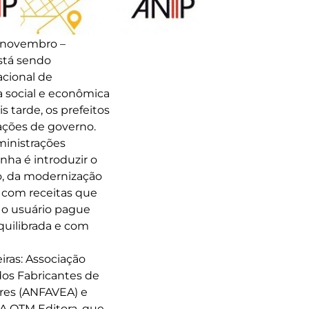
 novembro –
está sendo
cional de
a social e econômica
 tarde, os prefeitos
 ações de governo.
dministrações
ha é introduzir o
do, da modernização
, com receitas que
 o usuário pague
quilibrada e com
ras: Associação
dos Fabricantes de
ores (ANFAVEA) e
 A OTM Editora, que