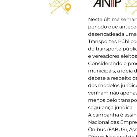
Nesta última seman
período que anteced
desencadeada uma n
Transportes Público
do transporte públi
e vereadores eleito
Considerando o proce
municipais, a ideia
debate a respeito d
dos modelos jurídic
venham não apenas d
menos pelo transpor
segurança jurídica.
A campanha é assina
Nacional das Empres
Ônibus (FABUS), As
Fórum Nacional de S