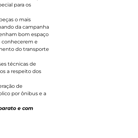
ecial para os
 peças o mais
comando da campanha
e tenham bom espaço
ao conhecerem e
mento do transporte
es técnicas de
os a respeito dos
eração de
lico por ônibus e a
 barato e com