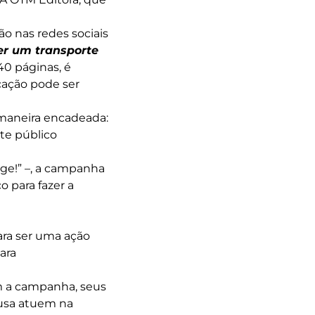
ão nas redes sociais
er um transporte
40 páginas, é
cação pode ser
 maneira encadeada:
rte público
ege!” –, a campanha
o para fazer a
ara ser uma ação
ara
m a campanha, seus
ausa atuem na