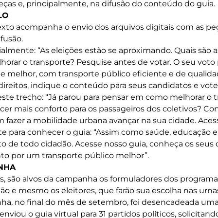
ças e, principalmente, na difusão do conteúdo do guia.
LO
xto acompanha o envio dos arquivos digitais com as pe
fusão.
cialmente: “As eleições estão se aproximando. Quais são 
horar o transporte? Pesquise antes de votar. O seu voto
e melhor, com transporte público eficiente e de qualid
direitos, indique o conteúdo para seus candidatos e vot
este trecho: “Já parou para pensar em como melhorar o t
er mais conforto para os passageiros dos coletivos? C
fazer a mobilidade urbana avançar na sua cidade. Aces
te para conhecer o guia: “Assim como saúde, educação e
 de todo cidadão. Acesse nosso guia, conheça os seus di
to por um transporte público melhor”.
NHA
s, são alvos da campanha os formuladores dos programa
ão e mesmo os eleitores, que farão sua escolha nas urna
nha, no final do mês de setembro, foi desencadeada uma
enviou o guia virtual para 31 partidos políticos, solicitan