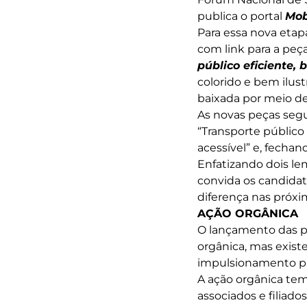
publica o portal
Mob
Para essa nova etapa
com link para a peç
público eficiente,
colorido e bem ilus
baixada por meio de 
As novas peças segu
“Transporte público 
acessível” e, fechand
Enfatizando dois le
convida os candidato
diferença nas próxi
AÇÃO ORGÂNICA
O lançamento das pe
orgânica, mas exist
impulsionamento p
A ação orgânica te
associados e filiad