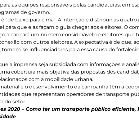
ara as equipes responsáveis pelas candidaturas, em esp
ogramas de governo.
 “de baixo para cima”. A intenção é distribuir as quatro
l para que elas façam o guia chegar aos eleitores. O 
orço alcançará um número considerável de eleitores qu
 conexão com outros eleitores. A expectativa é de que, 
tornem-se influenciadores para essa causa do fortaleci
ue a imprensa seja subsidiada com informações e anális
 uma cobertura mais objetiva das propostas dos candidat
elacionados com a mobilidade urbana.
 material e o desenvolvimento da campanha têm a coop
entidades que representam operadores de transporte púb
a do setor.
ões 2020 – Como ter um transporte público eficiente,
cidade