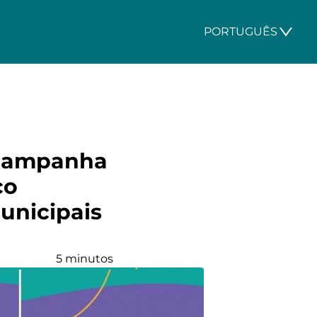
PORTUGUÊS
 campanha
co
unicipais
5 minutos