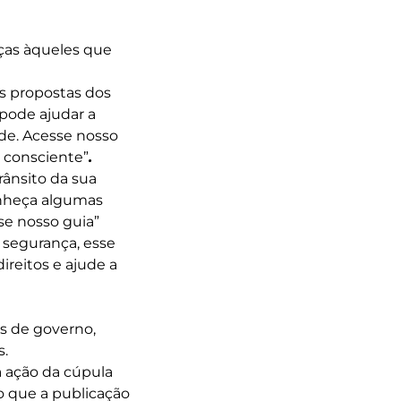
ças àqueles que
as propostas dos
 pode ajudar a
ade. Acesse nosso
e consciente”
.
rânsito da sua
onheça algumas
se nosso guia”
 segurança, esse
reitos e ajude a
s de governo,
s.
 ação da cúpula
do que a publicação