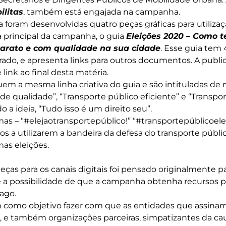
ilitas
, também está engajada na campanha.
 foram desenvolvidas quatro peças gráficas para utilizaç
a principal da campanha, o guia
Eleições 2020 – Como t
 barato e com qualidade na sua cidade
. Esse guia tem 
trado, e apresenta links para outros documentos. A publi
link ao final desta matéria.
em a mesma linha criativa do guia e são intituladas de
de qualidade”, “Transporte público eficiente” e “Transpo
o a ideia, “Tudo isso é um direito seu”.
mas – “#elejaotransportepúblico!” “#transportepúblicoel
s a utilizarem a bandeira da defesa do transporte públic
mas eleições.
ças para os canais digitais foi pensado originalmente p
e a possibilidade de que a campanha obtenha recursos p
ago.
m como objetivo fazer com que as entidades que assina
os, e também organizações parceiras, simpatizantes da c