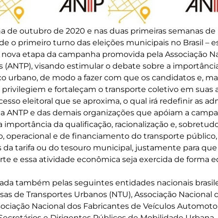
a de outubro de 2020 e nas duas primeiras semanas de
e o primeiro turno das eleições municipais no Brasil – 
ova etapa da campanha promovida pela Associação Na
s (ANTP), visando estimular o debate sobre a importânci
co urbano, de modo a fazer com que os candidatos e, mais
s privilegiem e fortaleçam o transporte coletivo em suas
sso eleitoral que se aproxima, o qual irá redefinir as a
 da ANTP e das demais organizações que apóiam a campan
a importância da qualificação, racionalização e, sobretu
o, operacional e de financiamento do transporte público
a tarifa ou do tesouro municipal, justamente para que
te e essa atividade econômica seja exercida de forma e
da também pelas seguintes entidades nacionais brasilei
as de Transportes Urbanos (NTU), Associação Nacional 
sociação Nacional dos Fabricantes de Veículos Automot
ecretários e Dirigentes Públicos de Mobilidade Urbana.