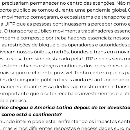
 precisariam permanecer no centro das atenções. Não 
sporte público se tornou durante uma pandemia global.
ao movimento começaram, o ecossistema de transporte pú
 a UITP que as pessoas continuassem a perceber como es
de. O transporte público movimenta trabalhadores essen
também é composto por trabalhadores essenciais: nossos
 as restrições de bloqueio, os operadores e autoridad
tiveram nossos ônibus, metrôs, bondes e trens em movi
ta causa tem sido destacado pela UITP e pelos seus m
testemunhar os esforços contínuos dos operadores e au
mais seguro e eficiente possível. Tenho certeza que os p
es de transporte público locais ainda estão funcionando
maneceu atuante. Essa dedicação mostra como o transp
 importante que o setor receba os investimentos e a a
a e precisa.
rise chegou à América Latina depois de ter devastad
 como está o continente?
undo inteiro pode estar enfrentando os impactos con
, mas vimos diferentes respostas e necessidades surgin