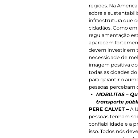
regiões. Na América
sobre a sustentabil
infraestrutura que 
cidadãos. Como em 
regulamentação est
aparecem fortement
devem investir em t
necessidade de mel
imagem positiva do 
todas as cidades do
para garantir o au
pessoas percebam q
MOBILITAS
– Qu
transporte púb
PERE CALVET –
A U
pessoas tenham sobr
confiabilidade e a 
isso. Todos nós dev