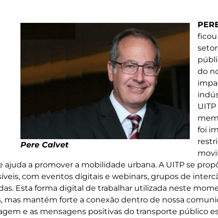
PERE
ficou
setor
públ
do n
impa
indús
UITP 
memb
foi i
restr
Pere Calvet
movi
 ajuda a promover a mobilidade urbana. A UITP se propôs 
síveis, com eventos digitais e webinars, grupos de inter
das. Esta forma digital de trabalhar utilizada neste mom
s, mas mantém forte a conexão dentro de nossa comu
magem e as mensagens positivas do transporte público e