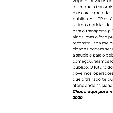
viagens privadas de
dizer que a transmi
máscara e medidas 
público. A UITP est
últimas notícias do
para o transporte 
ainda, mas o foco 
reconstruir da melh
cidades podem ser m
a saúde e para o de
começou, falamos l
público. O futuro d
governos, operadore
que o transporte pú
atendendo as cidad
Clique aqui para 
2020