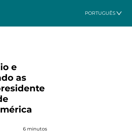
PORTUGUÊS
io e
ndo as
presidente
de
América
6 minutos