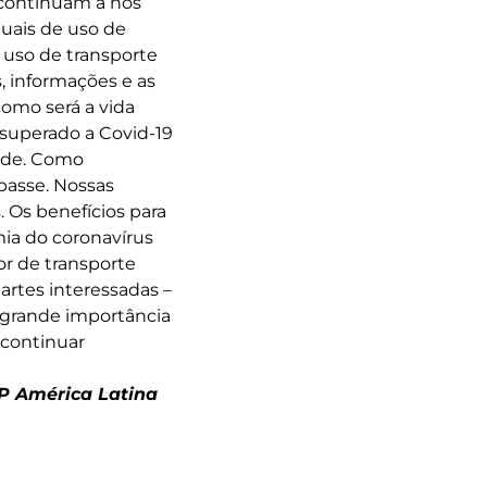
s continuam a nos
tuais de uso de
uso de transporte
, informações e as
como será a vida
superado a Covid-19
ade. Como
passe. Nossas
 Os benefícios para
ia do coronavírus
r de transporte
artes interessadas –
e grande importância
 continuar
TP América Latina