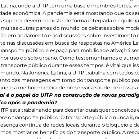
 Latina, onde a UITP tem uma base e membros fortes, vi
idade econômica. A pandemia está mostrando que os ser
os suporta devem coexistir de forma integrada e equilibr
muitas outras partes do mundo, os debates sobre mode
ão em andamento e as discussões sobre investimento e 
e nas discussões em busca de respostas na América Lat
ransporte público e espaço para mobilidade ativa; há 
hor uso do solo urbano. Como testemunhamos o aument
transporte público durante esses tempos, é vital que iss
 mundo. Na América Latina, a UITP trabalha com todos 
mento das mensagens em torno do transporte público pa
ue é a melhor maneira de preservar a saúde de nossas c
al é o papel da UITP na construção de novos paradi
lico após a pandemia?
ITP está trabalhando para desafiar quaisquer conceitos 
e o transporte público. O transporte público nunca ign
presença contínua de redes locais durante o bloqueio e d
emos mostrar os benefícios do transporte público. A res