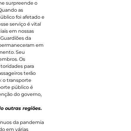
me surpreende o
 Quando as
blico foi afetado e
se serviço é vital
ciais em nossas
 Guardiões da
es permaneceram em
mento. Seu
embros. Os
toridades para
assageiros terão
: o transporte
orte público é
tenção do governo,
o outras regiões.
tínuos da pandemia
do em várias