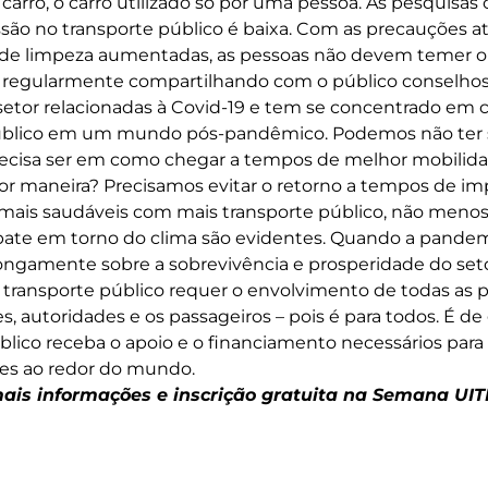
 carro, o carro utilizado só por uma pessoa. As pesquisa
ssão no transporte público é baixa. Com as precauções a
de limpeza aumentadas, as pessoas não devem temer o 
á regularmente compartilhando com o público conselhos
 setor relacionadas à Covid-19 e tem se concentrado em 
público em um mundo pós-pandêmico. Podemos não ter 
precisa ser em como chegar a tempos de melhor mobilid
or maneira? Precisamos evitar o retorno a tempos de im
ais saudáveis ​​com mais transporte público, não menos.
bate em torno do clima são evidentes. Quando a pandem
ongamente sobre a sobrevivência e prosperidade do seto
o transporte público requer o envolvimento de todas as p
s, autoridades e os passageiros – pois é para todos. É d
blico receba o apoio e o financiamento necessários para
es ao redor do mundo.
mais informações e inscrição gratuita na Semana UI