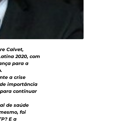
re Calvet,
Latina 2020, com
nança para a
.
nte a crise
nde importância
 para continuar
al de saúde
 mesmo, foi
TP? E a