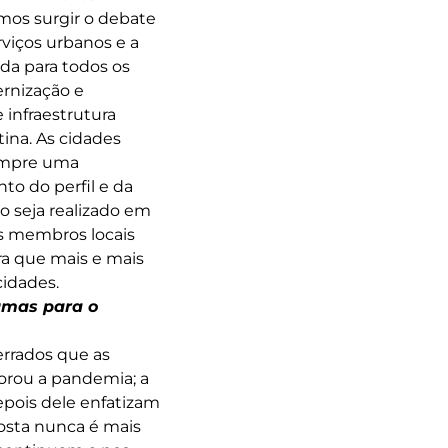
mos surgir o debate
viços urbanos e a
ada para todos os
rnização e
infraestrutura
ina. As cidades
sempre uma
o do perfil e da
o seja realizado em
os membros locais
ra que mais e mais
idades.
gmas para o
errados que as
orou a pandemia; a
epois dele enfatizam
posta nunca é mais