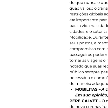
do que nunca e que
quão valioso o tran
restrições globais 
era importante para
para a vida na cida
cidades, e o setor 
Mobilidade. Durante
seus postos, e man
compromisso com es
passageiros podem 
tornar as viagens o 
notado que suas red
público sempre per
necessário e como é
de maneira adequad
MOBILITAS –
A c
Em sua opinião,
PERE CALVET –
O m
do novo coronavírus