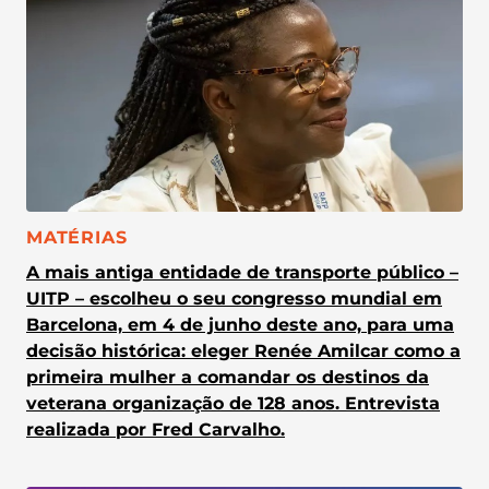
CATEGORIA:
MATÉRIAS
A mais antiga entidade de transporte público –
UITP – escolheu o seu congresso mundial em
Barcelona, em 4 de junho deste ano, para uma
decisão histórica: eleger Renée Amilcar como a
primeira mulher a comandar os destinos da
veterana organização de 128 anos. Entrevista
realizada por Fred Carvalho.