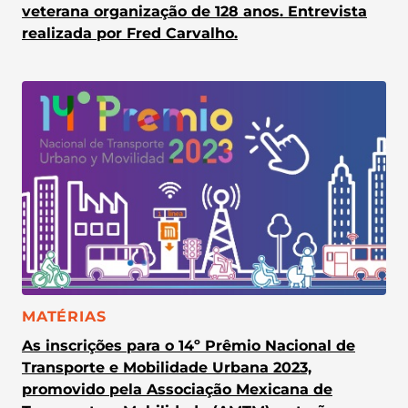
veterana organização de 128 anos. Entrevista
realizada por Fred Carvalho.
CATEGORIA:
MATÉRIAS
As inscrições para o 14º Prêmio Nacional de
Transporte e Mobilidade Urbana 2023,
promovido pela Associação Mexicana de