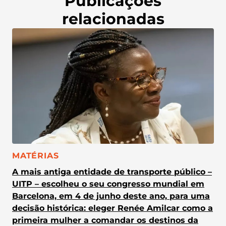
Publicações
relacionadas
CATEGORIA:
MATÉRIAS
A mais antiga entidade de transporte público –
UITP – escolheu o seu congresso mundial em
Barcelona, em 4 de junho deste ano, para uma
decisão histórica: eleger Renée Amilcar como a
primeira mulher a comandar os destinos da