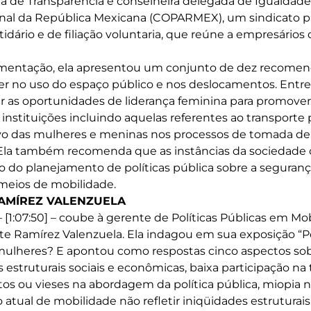
a de Transparência e conselheira delegada de Igualdade
nal da República Mexicana (COPARMEX), um sindicato p
dário e de filiação voluntaria, que reúne a empresários 
mentação, ela apresentou um conjunto de dez recome
er no uso do espaço público e nos deslocamentos. Ent
 as oportunidades de liderança feminina para promover
instituições incluindo aquelas referentes ao transporte 
ivo das mulheres e meninas nos processos de tomada de
 Ela também recomenda que as instâncias da sociedade c
 do planejamento de políticas pública sobre a seguran
meios de mobilidade.
RAMÍREZ VALENZUELA
– [1:07:50] – coube à gerente de Políticas Públicas em M
tte Ramírez Valenzuela. Ela indagou em sua exposição “
 mulheres? E apontou como respostas cinco aspectos sob
s estruturais sociais e econômicas, baixa participação n
tos ou vieses na abordagem da política pública, miopia 
 atual de mobilidade não refletir iniqüidades estruturais