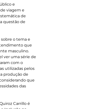
úblico e
s de viagem e
istemática de
na questão de
a sobre o tema e
entendimento que
ente masculino.
el ver uma série de
onaram com o
 utilizadas pelos
 na produção de
, considerando que
essidades das
uiroz Carrillo é