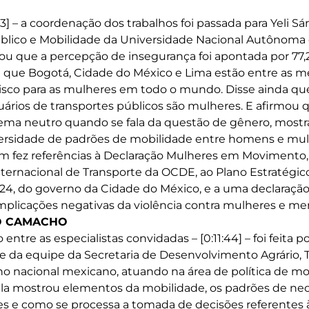
3] – a coordenação dos trabalhos foi passada para Yeli Sá
Público e Mobilidade da Universidade Nacional Autônoma
ou que a percepção de insegurança foi apontada por 77
E que Bogotá, Cidade do México e Lima estão entre as m
sco para as mulheres em todo o mundo. Disse ainda que
ários de transportes públicos são mulheres. E afirmou 
ema neutro quando se fala da questão de gênero, mostr
versidade de padrões de mobilidade entre homens e mul
m fez referências à Declaração Mulheres em Movimento
ernacional de Transporte da OCDE, ao Plano Estratégic
24, do governo da Cidade do México, e a uma declaraç
mplicações negativas da violência contra mulheres e me
O CAMACHO
 entre as especialistas convidadas – [0:11:44] – foi feita 
 da equipe da Secretaria de Desenvolvimento Agrário, Te
o nacional mexicano, atuando na área de política de mo
ela mostrou elementos da mobilidade, os padrões de ne
s e como se processa a tomada de decisões referentes à