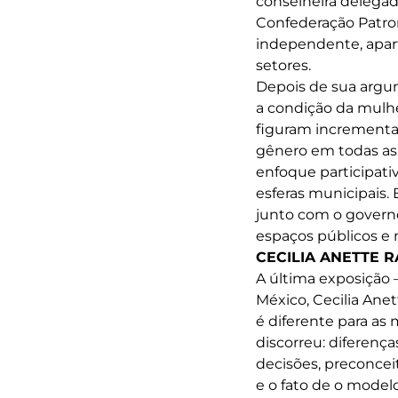
conselheira delegad
Confederação Patro
independente, aparti
setores.
Depois de sua argu
a condição da mulh
figuram incrementar
gênero em todas as 
enfoque participat
esferas municipais.
junto com o governo
espaços públicos e 
CECILIA ANETTE 
A última exposição 
México, Cecilia Ane
é diferente para as
discorreu: diferença
decisões, preconcei
e o fato de o modelo