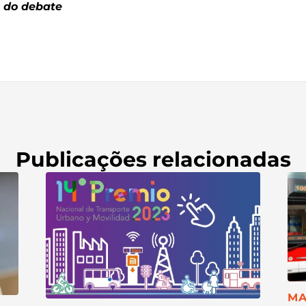
 do debate
Publicações relacionadas
CA
MA