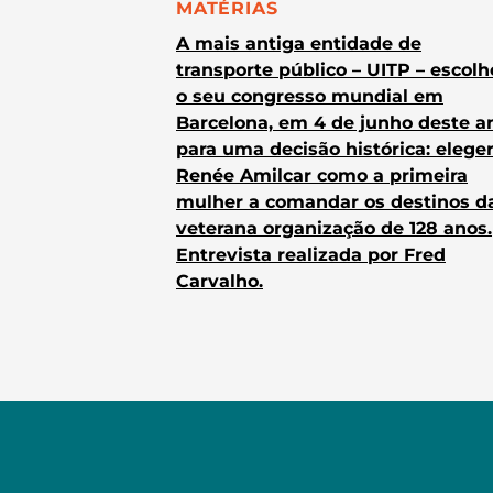
CATEGORIA:
MATÉRIAS
A mais antiga entidade de
transporte público – UITP – escol
o seu congresso mundial em
Barcelona, em 4 de junho deste a
para uma decisão histórica: elege
Renée Amilcar como a primeira
mulher a comandar os destinos d
veterana organização de 128 anos.
Entrevista realizada por Fred
Carvalho.