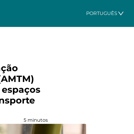
PORTUGUÊS
ação
 (AMTM)
 espaços
ansporte
5 minutos