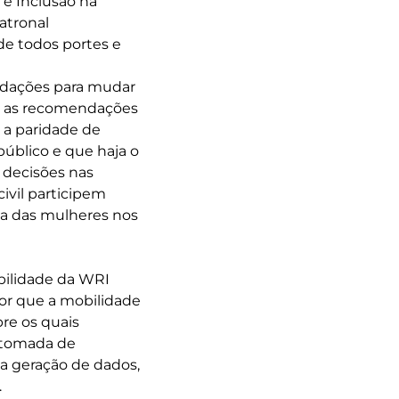
 e Inclusão na
atronal
de todos portes e
ndações para mudar
re as recomendações
 a paridade de
público e que haja o
 decisões nas
ivil participem
ça das mulheres nos
obilidade da WRI
Por que a mobilidade
re os quais
a tomada de
na geração de dados,
.