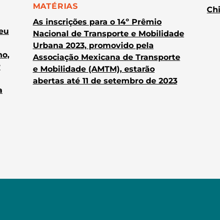
CATEGORIA:
MATÉRIAS
Chi
As inscrições para o 14º Prêmio
heu
Nacional de Transporte e Mobilidade
Urbana 2023, promovido pela
no,
Associação Mexicana de Transporte
r
e Mobilidade (AMTM), estarão
abertas até 11 de setembro de 2023
a