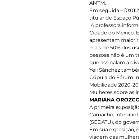
AMTM.
Em seguida – [0:01:2
titular de Espaço 
A professora inform
Cidade do México. 
apresentam maior ri
mais de 50% dos usu
pessoas não é um t
que assinalam a di
Yeli Sánchez també
Cúpula do Fórum Int
Mobilidade 2020-20
Mulheres sobre as i
MARIANA OROZC
A primeira exposição
Camacho, integrante
(SEDATU), do govern
Em sua exposição, 
viagem das mulhere