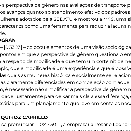
a perspectiva de gênero nas avaliações de transporte p
ia, os avanços quanto ao atendimento efetivo dos padrõe
ulheres adotados pela SEDATU e mostrou a M4S, uma s
aracteriza como uma ferramenta para reduzir a lacuna 
de.
LAGRÁN
 – [0:33:23] – colocou elementos de uma visão sociológic
 pontos em que a perspectiva de gênero questiona o 
 a respeito da mobilidade e que tem um corte nitidam
mplo, que a mobilidade é uma experiência e que é possív
as quais as mulheres histórica e socialmente se relaci
s claramente diferenciadas em comparação com aquelas
, é necessário não simplificar a perspectiva de gênero
idade, justamente para deixar mais clara essa diferença
ssárias para um planejamento que leve em conta as nec
 QUIROZ CARRILLO
 se pronunciar – [0:47:50] –, a empresária Rosario Leonor Q