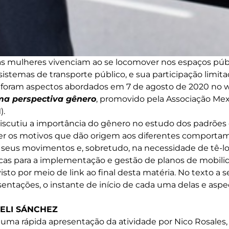
as mulheres vivenciam ao se locomover nos espaços púb
istemas de transporte público, e sua participação limi
 foram aspectos abordados em 7 de agosto de 2020 no w
a perspectiva gênero
, promovido pela Associação Mex
).
discutiu a importância do gênero no estudo dos padrões
er os motivos que dão origem aos diferentes comport
 seus movimentos e, sobretudo, na necessidade de tê-lo
cas para a implementação e gestão de planos de mobili
sto por meio de link ao final desta matéria. No texto a s
entações, o instante de início de cada uma delas e aspe
YELI SÁNCHEZ
uma rápida apresentação da atividade por Nico Rosales,