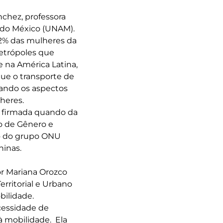
nchez, professora
 do México (UNAM).
,2% das mulheres da
etrópoles que
 na América Latina,
que o transporte de
ando os aspectos
heres.
, firmada quando da
o de Gênero e
ão do grupo ONU
ninas.
por Mariana Orozco
rritorial e Urbano
bilidade.
cessidade de
 mobilidade. Ela