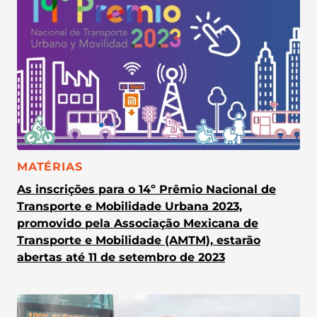
CATEGORIA:
MATÉRIAS
As inscrições para o 14º Prêmio Nacional de
Transporte e Mobilidade Urbana 2023,
promovido pela Associação Mexicana de
Transporte e Mobilidade (AMTM), estarão
abertas até 11 de setembro de 2023