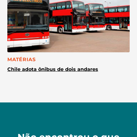
CATEGORIA:
MATÉRIAS
Chile adota ônibus de dois andares