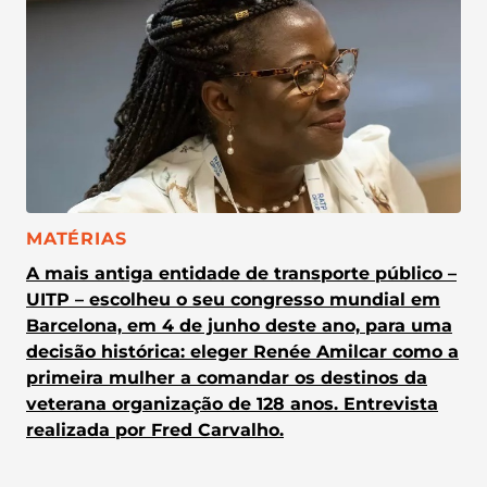
CATEGORIA:
MATÉRIAS
A mais antiga entidade de transporte público –
UITP – escolheu o seu congresso mundial em
Barcelona, em 4 de junho deste ano, para uma
decisão histórica: eleger Renée Amilcar como a
primeira mulher a comandar os destinos da
veterana organização de 128 anos. Entrevista
realizada por Fred Carvalho.