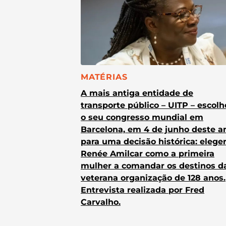
CATEGORIA:
MATÉRIAS
A mais antiga entidade de
transporte público – UITP – escol
o seu congresso mundial em
Barcelona, em 4 de junho deste a
para uma decisão histórica: elege
Renée Amilcar como a primeira
mulher a comandar os destinos d
veterana organização de 128 anos.
Entrevista realizada por Fred
Carvalho.