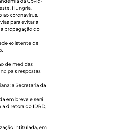
pandemia da Covid-
este, Hungria.
o ao coronavírus.
ias para evitar a
r a propagação do
ede existente de
o.
ção de medidas
incipais respostas
ana: a Secretaria da
da em breve e será
 a diretora do IDRD,
zação intitulada, em