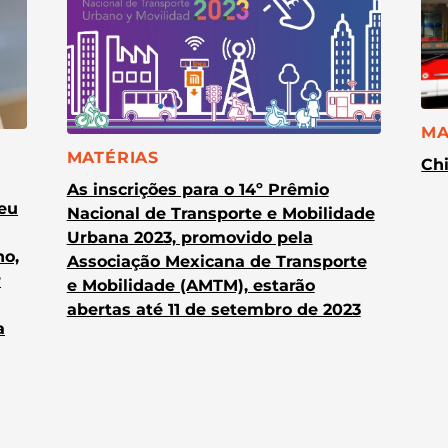
CA
MA
CATEGORIA:
MATÉRIAS
Chi
As inscrições para o 14º Prêmio
heu
Nacional de Transporte e Mobilidade
Urbana 2023, promovido pela
no,
Associação Mexicana de Transporte
r
e Mobilidade (AMTM), estarão
abertas até 11 de setembro de 2023
a