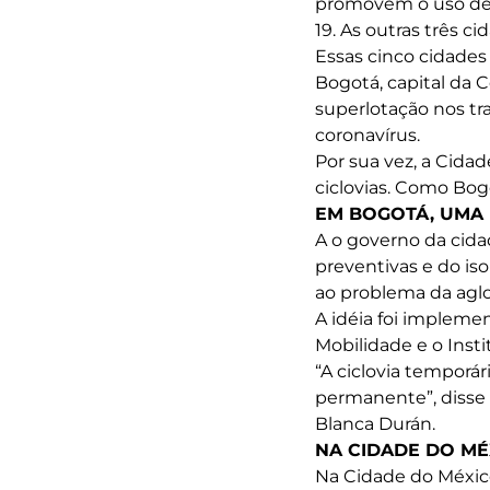
promovem o uso de b
19. As outras três 
Essas cinco cidades
Bogotá, capital da 
superlotação nos tr
coronavírus.
Por sua vez, a Cida
ciclovias. Como Bog
EM BOGOTÁ, UMA
A o governo da cid
preventivas e do is
ao problema da aglo
A idéia foi impleme
Mobilidade e o Inst
“A ciclovia temporá
permanente”, disse 
Blanca Durán.
NA CIDADE DO MÉ
Na Cidade do México