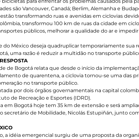
icicletas para enfrentar os problemas causados ​​pela 
cidades são Vancouver, Canadá; Berlim, Alemanha e Budap
 estão transformando ruas e avenidas em ciclovias devid
Colômbia, transformou 100 km de ruas da cidade em ciclov
ansportes públicos, melhorar a qualidade do ar e impedi
de do México deseja quadruplicar temporariamente sua r
otá, uma razão é reduzir a multidão no transporte públic
 RESPOSTA
ade de Bogotá relata que desde o início da implementa
olamento de quarentena, a ciclovia tornou-se uma das pr
meração no transporte público.
ntada por dois órgãos governamentais na capital colombi
ituto de Recreação e Esportes (IDRD).
ria em Bogotá hoje tem 35 km de extensão e será amplia
o secretário de Mobilidade, Nicolás Estupiñán, junto com
XICO
, a idéia emergencial surgiu de uma proposta da organi