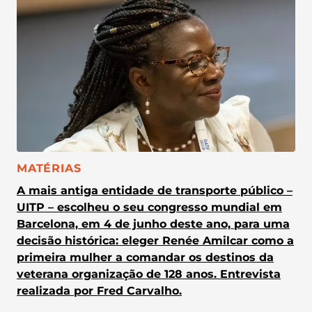
CATEGORIA:
MATÉRIAS
A mais antiga entidade de transporte público –
UITP – escolheu o seu congresso mundial em
Barcelona, em 4 de junho deste ano, para uma
decisão histórica: eleger Renée Amilcar como a
primeira mulher a comandar os destinos da
veterana organização de 128 anos. Entrevista
realizada por Fred Carvalho.