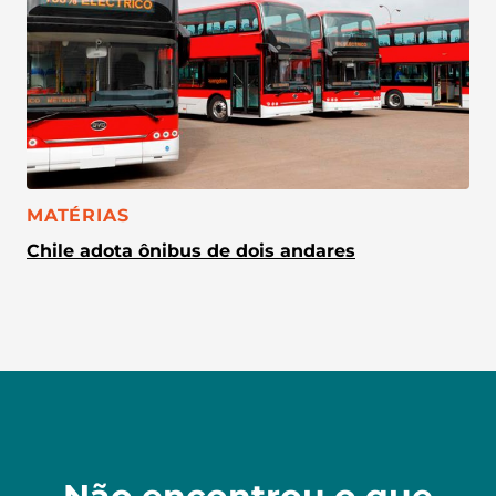
CATEGORIA:
MATÉRIAS
Chile adota ônibus de dois andares