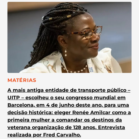
CATEGORIA:
MATÉRIAS
A mais antiga entidade de transporte público –
UITP – escolheu o seu congresso mundial em
Barcelona, em 4 de junho deste ano, para uma
decisão histórica: eleger Renée Amilcar como a
primeira mulher a comandar os destinos da
veterana organização de 128 anos. Entrevista
realizada por Fred Carvalho.