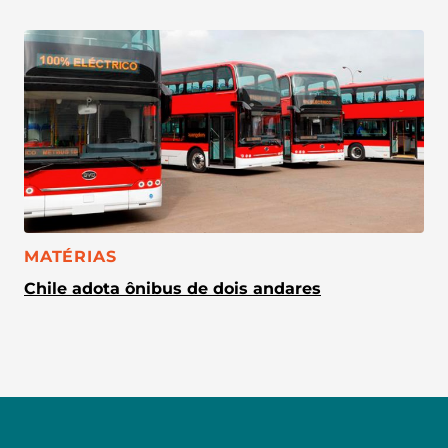
CATEGORIA:
MATÉRIAS
Chile adota ônibus de dois andares